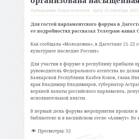
организована насыщенная
Публикация:
Отдел новостей
Дата:
23 сентября, 2023 
Для гостей парламентского форума в Дагест
ее подробностях рассказал Телеграм-канал 
Как сообщала «Молодежка», в Дагестане 21-22 
культурное наследие России».
Для участия в форуме в республику прибыли п
руководитель Федерального агентства по дела
Балкарской Республики Казбек Коков, глава И
края Владимир Владимиров, губернатор Астрах
верхней палаты российского парламента, депу
исполнительной власти.
В первый день форума мероприятия прошли в 
библиотеке и в каспийском отеле «Азимут». Во 
Просмотры:
32