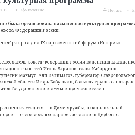
 культурная программа
в 18:53
в:
Официально
Печать
E
ане была организована насыщенная культурная программа
Совета Федерации России.
сентября проходил IX парламентский форум «Историко-
редседатель Совета Федерации России Валентина Матвиенко
м национальностей Игорь Баринов, глава Кабардино-
нгушетии Махмуд-Али Калиматов, губернатор Ставропольског
анской области Игорь Бабушкин, большая группа сенаторов
татов Государственной думы и представителей
различных секциях — в Доме дружбы, в национальной
второй — состоялось пленарное заседание в Дербенте.