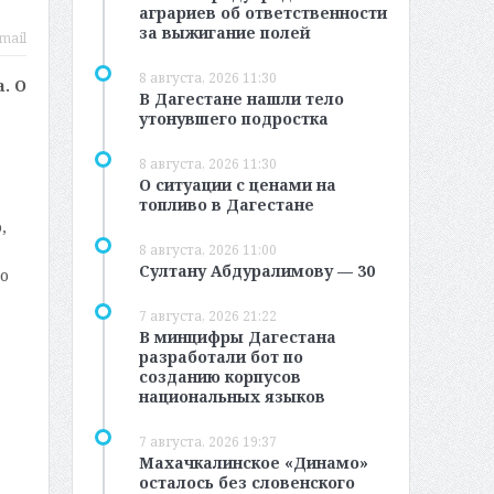
аграриев об ответственности
за выжигание полей
mail
8 августа, 2026 11:30
. О
В Дагестане нашли тело
утонувшего подростка
8 августа, 2026 11:30
О ситуации с ценами на
топливо в Дагестане
,
8 августа, 2026 11:00
Султану Абдуралимову — 30
о
7 августа, 2026 21:22
В минцифры Дагестана
разработали бот по
созданию корпусов
национальных языков
7 августа, 2026 19:37
Махачкалинское «Динамо»
осталось без словенского