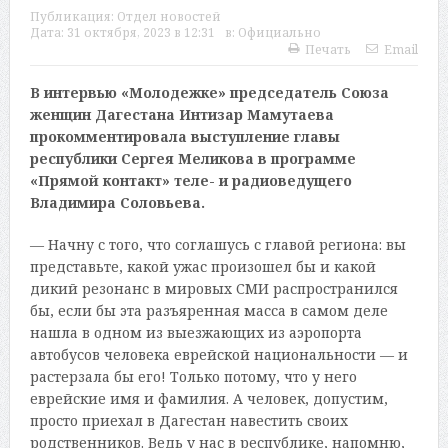
Публикация:
Отдел новостей
Дата:
31 октября, 2023 в 12:31
в:
Официально
Печать
Email
В интервью «Молодежке» председатель Союза
женщин Дагестана Интизар Мамутаева
прокомментировала выступление главы
республики Сергея Меликова в программе
«Прямой контакт» теле- и радиоведущего
Владимира Соловьева.
— Начну с того, что соглашусь с главой региона: вы
представьте, какой ужас произошел бы и какой
дикий резонанс в мировых СМИ распространился
бы, если бы эта разъяренная масса в самом деле
нашла в одном из выезжающих из аэропорта
автобусов человека еврейской национальности — и
растерзала бы его! Только потому, что у него
еврейские имя и фамилия. А человек, допустим,
просто приехал в Дагестан навестить своих
родственников. Ведь у нас в республике, напомню,