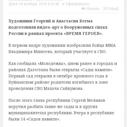
Дата:
04 ноября, 2023 в 19:48
в:
Официально
Печать
Email
Художники Георгий и Анастасия Бегма
подготовили видео-арт о Вооруженных силах
России в рамках проекта «ВРЕМЯ ГЕРОЕВ».
В первом кадре художники изобразили бойца ММА
Владимира Минеева, который участвует в СВО.
Как сообщала «Молодежка», днем ранее в городах и
районах Дагестана были открыты «Сады памяти».
Первый сад открыли в октябре прошлого года в
Буйнакском районе родители погибшего в зоне
проведения СВО Махача Сайкумова.
После этого глава республики Сергей Меликов
поручил разбить такие же сады и в других
муниципалитетах республики. Вчера в республике
были 14 «Садов памяти».