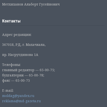
Метхиханов Альберт Гусейнович
Контакты
Адрес редакции:
367018, РД, г. Махачкала,
пр. Насрутдинова 1А
Телефоны:
главный редактор — 65-00-75;
бухгалтерия — 65-00-78;
факс — 65-00-75
E-mail:
moldag@yandex.ru
reklama@md-gazeta.ru