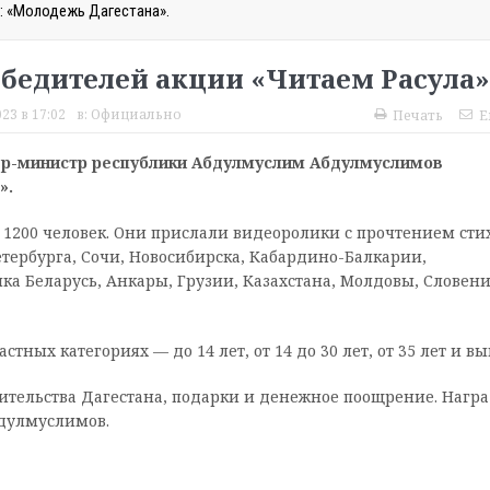
: «Молодежь Дагестана».
бедителей акции «Читаем Расула»
23 в 17:02
в:
Официально
Печать
E
ьер-министр республики Абдулмуслим Абдулмуслимов
».
 1200 человек. Они прислали видеоролики с прочтением сти
етербурга, Сочи, Новосибирска, Кабардино-Балкарии,
ика Беларусь, Анкары, Грузии, Казахстана, Молдовы, Словен
тных категориях — до 14 лет, от 14 до 30 лет, от 35 лет и вы
ительства Дагестана, подарки и денежное поощрение. Нагр
дулмуслимов.