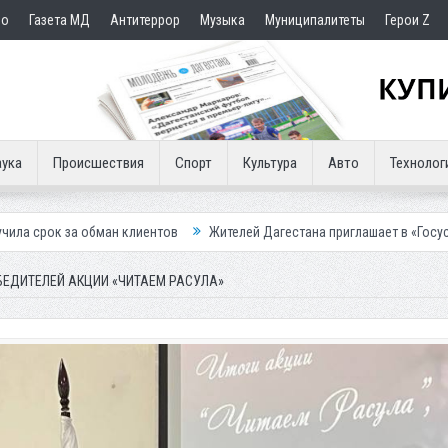
но
Газета МД
Антитеррор
Музыка
Муниципалитеты
Герои Z
ука
Происшествия
Спорт
Культура
Авто
Технолог
ан клиентов
Жителей Дагестана приглашает в «Госуслуги Дом»
Пр
БЕДИТЕЛЕЙ АКЦИИ «ЧИТАЕМ РАСУЛА»