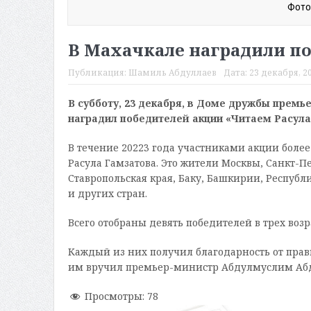
Фото
В Махачкале наградили по
Публикация:
Шамиль Абдуллаев
Дата:
23 декабря, 20
В субботу, 23 декабря, в Доме дружбы прем
наградил победителей акции «Читаем Расула
В течение 20223 года участниками акции более
Расула Гамзатова. Это жители Москвы, Санкт-П
Ставропольская края, Баку, Башкирии, Республ
и других стран.
Всего отобраны девять победителей в трех возрас
Каждый из них получил благодарность от прав
им вручил премьер-министр Абдулмуслим Аб
Просмотры:
78