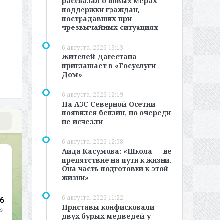
рассказал о новых мерах
поддержки граждан,
пострадавших при
чрезвычайных ситуациях
6 августа, 2026 13:13
Жителей Дагестана
приглашает в «Госуслуги
Дом»
6 августа, 2026 12:19
На АЗС Северной Осетии
появился бензин, но очереди
не исчезли
6 августа, 2026 12:08
Аида Касумова: «Школа — не
препятствие на пути к жизни.
Она часть подготовки к этой
жизни»
6 августа, 2026 11:22
Приставы конфисковали
двух бурых медведей у