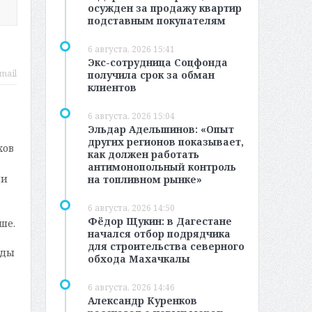
осужден за продажу квартир
подставным покупателям
6 августа, 2026 15:41
Экс-сотрудница Соцфонда
mail
получила срок за обман
клиентов
6 августа, 2026 15:04
Эльдар Адельшинов: «Опыт
других регионов показывает,
хов
как должен работать
антимонопольный контроль
ии
на топливном рынке»
6 августа, 2026 14:50
Фёдор Щукин: в Дагестане
ше.
начался отбор подрядчика
для строительства северного
ады
обхода Махачкалы
6 августа, 2026 14:46
Александр Куренков