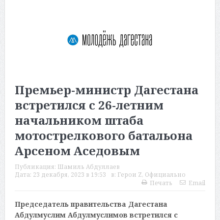
Премьер-министр Дагестана
встретился с 26-летним
начальником штаба
мотострелкового батальона
Арсеном Аседовым
Публикация:
Шамиль Абдуллаев
Дата:
23 декабря, 2023 в 19:53
в:
Герои Z
,
Официально
Печать
Email
Председатель правительства Дагестана
Абдулмуслим Абдулмуслимов встретился с