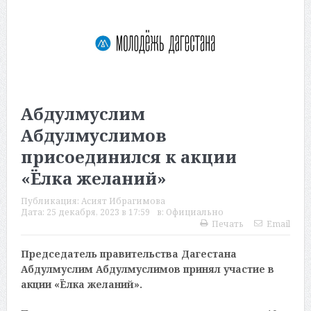
Абдулмуслим
Абдулмуслимов
присоединился к акции
«Ёлка желаний»
Публикация:
Асият Ибрагимова
Дата:
25 декабря, 2023 в 17:59
в:
Официально
Печать
Email
Председатель правительства Дагестана
Абдулмуслим Абдулмуслимов принял участие в
акции «Ёлка желаний».