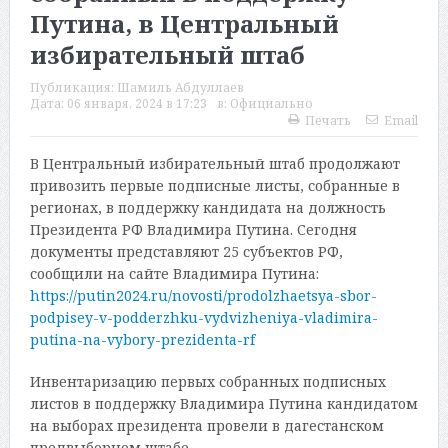
Путина, в Центральный
избирательный штаб
Публикация:
Шамиль Абдуллаев
Дата:
06 января, 2024 в 17:23
в:
Официально
Печать
Email
В Центральный избирательный штаб продолжают
привозить первые подписные листы, собранные в
регионах, в поддержку кандидата на должность
Президента РФ Владимира Путина. Сегодня
документы представляют 25 субъектов РФ,
сообщили на сайте Владимира Путина:
https://putin2024.ru/novosti/prodolzhaetsya-sbor-
podpisey-v-podderzhku-vydvizheniya-vladimira-
putina-na-vybory-prezidenta-rf
Инвентаризацию первых собранных подписных
листов в поддержку Владимира Путина кандидатом
на выборах президента провели в дагестанском
предвыборном штабе.