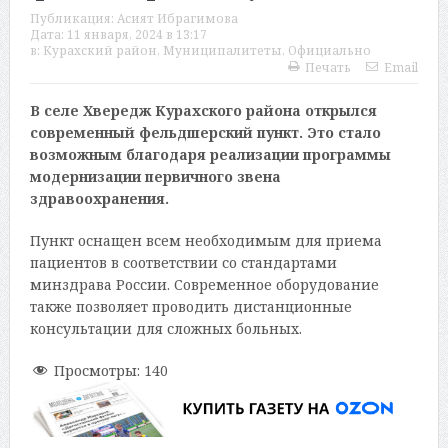
Публикация:
Асият Ибрагимова
Дата:
11 января, 2024 в 13:17
в:
Курахский район
,
Муниципалитеты
,
Официально
Печать
Email
В селе Хвередж Курахского района открылся
современный фельдшерский пункт. Это стало
возможным благодаря реализации программы
модернизации первичного звена
здравоохранения.
Пункт оснащен всем необходимым для приема
пациентов в соответствии со стандартами
минздрава России. Современное оборудование
также позволяет проводить дистанционные
консультации для сложных больных.
Просмотры:
140