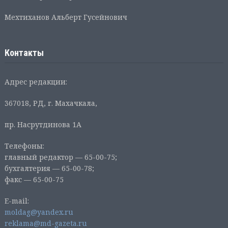
Мехтиханов Альберт Гусейнович
Контакты
Адрес редакции:
367018, РД, г. Махачкала,
пр. Насрутдинова 1А
Телефоны:
главный редактор — 65-00-75;
бухгалтерия — 65-00-78;
факс — 65-00-75
E-mail:
moldag@yandex.ru
reklama@md-gazeta.ru