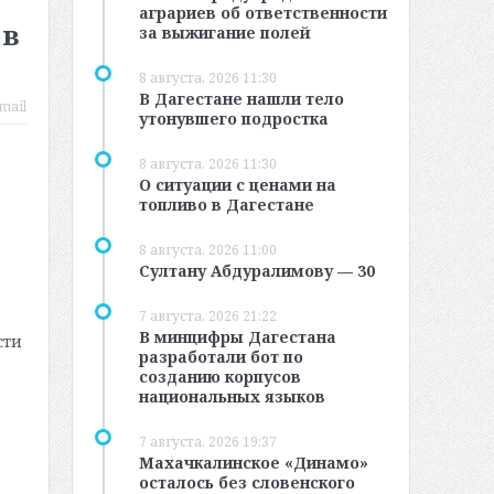
аграриев об ответственности
 в
за выжигание полей
8 августа, 2026 11:30
В Дагестане нашли тело
mail
утонувшего подростка
8 августа, 2026 11:30
О ситуации с ценами на
топливо в Дагестане
8 августа, 2026 11:00
Султану Абдуралимову — 30
7 августа, 2026 21:22
В минцифры Дагестана
сти
разработали бот по
созданию корпусов
национальных языков
7 августа, 2026 19:37
Махачкалинское «Динамо»
осталось без словенского