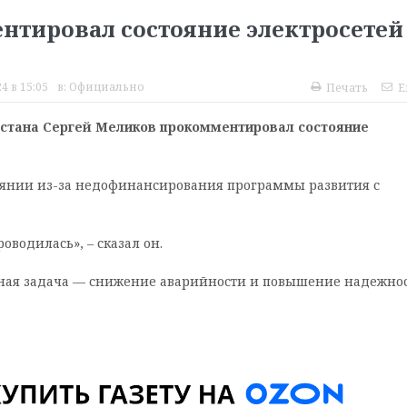
тировал состояние электросетей
4 в 15:05
в:
Официально
Печать
E
естана Сергей Меликов прокомментировал состояние
тоянии из-за недофинансирования программы развития с
оводилась», – сказал он.
авная задача — снижение аварийности и повышение надежно