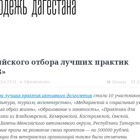
ийского отбора лучших практик
3»
4 в 23:51
в:
Официально
Печать
E
ра лучших практик активного долголетия
стали 10 участников
льтура, туризм, волонтерство», «Медицинский и социальный ух
й образ жизни», «Образование и занятость», «Практики для
ики из Владимирской, Кемеровской, Кост
ромской, Омской,
 Ханты-Мансийского автономного округа, Республики Татарст
ные призы на развитие своих проектов
—
по 500000 рублей.
ции для ветеранских организаций также были отмечены