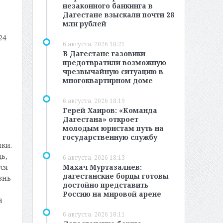
незаконного банкинга в
Дагестане взыскали почти 28
млн рублей
24
6 августа, 2026 18:21
В Дагестане газовики
предотвратили возможную
чрезвычайную ситуацию в
многоквартирном доме
6 августа, 2026 18:19
Герей Хаиров: «Команда
Дагестана» откроет
молодым юристам путь на
государственную службу
ки.
ь,
6 августа, 2026 18:13
Махач Муртазалиев:
ся
дагестанские борцы готовы
знь
достойно представить
Россию на мировой арене
а
6 августа, 2026 18:11