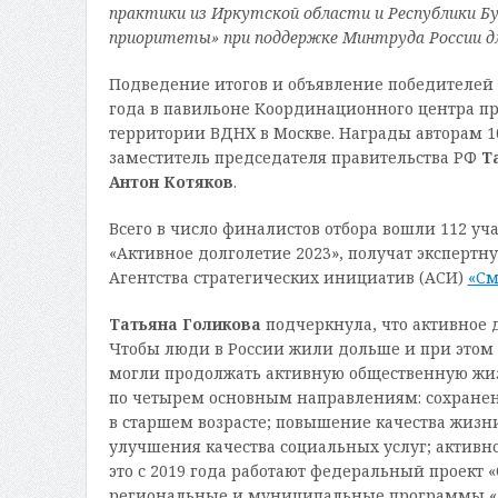
практики из Иркутской области и Республики Б
приоритеты» при поддержке Минтруда России д
Подведение итогов и объявление победителей о
года в павильоне Координационного центра пра
территории ВДНХ в Москве. Награды авторам 1
заместитель председателя правительства РФ
Т
Антон Котяков
.
Всего в число финалистов отбора вошли 112 уч
«Активное долголетие 2023», получат эксперт
Агентства стратегических инициатив (АСИ)
«См
Татьяна Голикова
подчеркнула, что активное 
Чтобы люди в России жили дольше и при этом
могли продолжать активную общественную жиз
по четырем основным направлениям: сохранен
в старшем возрасте; повышение качества жизни
улучшения качества социальных услуг; активно
это с 2019 года работают федеральный проект 
региональные и муниципальные программы «Ак