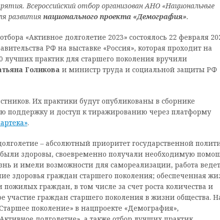
урятия.
Всероссийский отбор
организован АНО «Национальные
ля развития
национального проекта «Демография»
.
тбора «Активное долголетие 2023» состоялось 22 февраля 20
вительства РФ на выставке «Россия», которая проходит на
0 лучших практик для старшего поколения вручили
атьяна Голикова
и министр труда и социальной защиты РФ
астников. Их практики будут опубликованы в сборнике
ную поддержку и доступ к тиражированию через платформу
артека»
.
долголетие – абсолютный приоритет государственной полити
 были здоровы, своевременно получали необходимую помощ
нь и имели возможности для самореализации, работа ведет
ие здоровья граждан старшего поколения; обеспеченная жи
 пожилых граждан, в том числе за счет роста количества и
е участие граждан старшего поколения в жизни общества. Н
«Старшее поколение» в нацпроекте «Демография»,
тивное долголетие», а также отбор лучших практик,