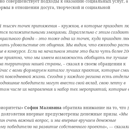
вно совершенствует подходы к оказанию социальных услуг, а
рмы в отношении досуга, творческой и социальной
 11 тысяч точек притяжения – кружков, в которые приходят л
яются положительными эмоциями. Параллел
ьно с этим создают
оциального фонда – это тоже одна из точек, куда приходят лю
чить удовольствие от общения. Мы видим, что ежегодно рас
е в конкурсе. Если на начальном этапе это было чуть более 20
ренне приятно, что мы имеем возможность обобщать те лучшие
 на территории нашей страны
, – сказал в своем обращении к
йчас с вами формируем каталог лучших практик, которые смо
й повседневной жизни. Сегодня у к
аждого региона есть отдель
годняшние победители могут внести свой вклад, свою лепту в
том числе их направления и набор тех мероприятий, которые 
риоритеты»
София Малявина
обратила внимание на то, что 
о долголетия впервые предусмотрены денежные призы.
«
Мы
н очень важный вопрос, и мы впервые вручаем денежные
му победителю на развитие собственного проекта
»
, — сказал