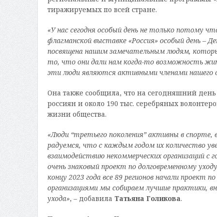
тиражируемых по всей стране.
«У нас сегодня особый день не только потому чт
флагманской выставке «Россия» особый день – Де
по
священа нашим замечательным людям, которы
то, что они дали нам когда-то возможность жи
эти люди являются активными членами нашего 
Она также сообщила, что на сегодняшний день 
россиян и около 190 тыс. серебряных волонтер
жизни общества.
«Люди
“
третьего поколения
”
активны в спорте, в
радуемся, что с каждым годом их количество ув
взаимодействию некоммерческих организаций с 
очень знаковый проект по долговременному уход
концу 2023 года все 89 регионов начали проект п
организациями мы
собираем лучшие практики, в
ухода»
, – добавила
Татьяна Голикова
.