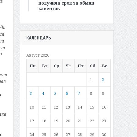
 в
получила срок за обман
клиентов
юди
ся
КАЛЕНДАРЬ
ди
тет
0
Август 2026
Пн
Вт
Ср
Чт
Пт
Сб
Вс
гут
1
2
ная
3
4
5
6
7
8
9
в
10
11
12
13
14
15
16
для
17
18
19
20
21
22
23
а
24
25
26
27
28
29
30