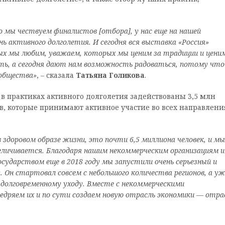
о мы чествуем финалистов [отбора], у нас еще на нашей
нь активного долголетия. И сегодня вся выставка «Россия»
х мы любим, уважаем, которых мы ценим за традиции и ценим
ть, а сегодня дают нам возможность радоваться, потому что
общества»
, – сказала
Татьяна Голикова
.
в практиках активного долголетия задействованы 3,5 млн
ов, которые принимают активное участие во всех направлени
 здоровом образе жизни, это почти 6,5 миллиона человек, и мы
еличивается. Благодаря нашим некоммерческим организациям и
государством
еще в 2018 году мы запустили очень серьезный и
у. Он
стартовал
совсем с небольшого количества регионов, а уж
о долговременному уходу.
В
месте с некоммерческ
ими
недряем
их
и по сути создаем новую отрасль экономики
—
отра