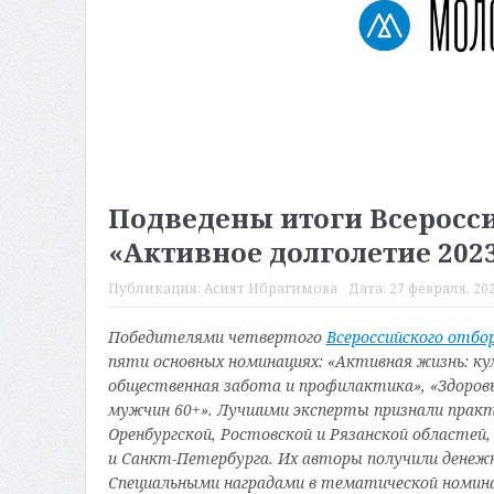
Подведены итоги Всеросс
«Активное долголетие 202
Публикация:
Асият Ибрагимова
Дата:
27 февраля, 202
Победителями четвертого
Всероссийского отбо
пяти основных номинациях: «Активная
жизнь: ку
общественная забота и профилактика», «Здоровы
мужчин 60+». Лучшими эксперты признали практ
Оренбургской,
Ростовской
и Рязанской
областей,
и Санкт-Петербурга. Их авторы получили денеж
Специальными наградами в тематической номина