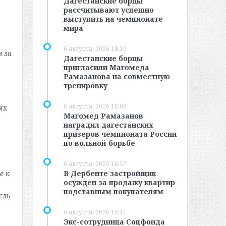
Дагестанские борцы
рассчитывают успешно
выступить на чемпионате
мира
6 августа, 2026 18:10
 за
Дагестанские борцы
пригласили Магомеда
Рамазанова на совместную
тренировку
6 августа, 2026 18:09
ях
Магомед Рамазанов
наградил дагестанских
призеров чемпионата России
по вольной борьбе
6 августа, 2026 16:57
В Дербенте застройщик
е к
осужден за продажу квартир
подставным покупателям
сль
6 августа, 2026 15:41
Экс-сотрудница Соцфонда