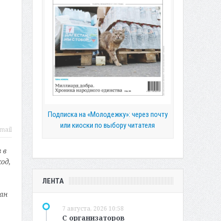
Подписка на «Молодежку»: через почту
или киоски по выбору читателя
mail
 в
од,
ЛЕНТА
ан
7 августа, 2026 10:58
С организаторов