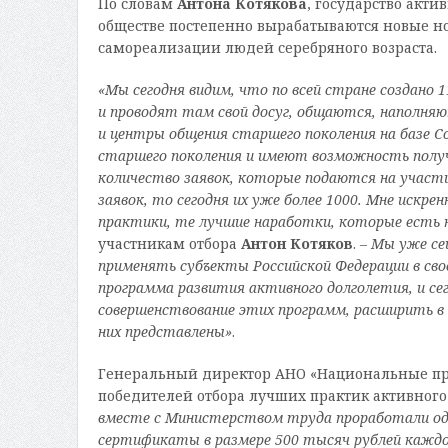
По словам
Антона Котякова
, государство акти
обществе постепенно вырабатываются новые но
самореализации людей серебряного возраста.
«Мы сегодня видим, что по всей стране создано
и проводят там свой досуг, общаются, наполн
и центры общения старшего поколения на базе С
старшего поколения и имеют возможность полу
количество заявок, которы
е подаются на участи
заявок, то сегодня их уже более 1000. Мне иск
практики, те лучшие наработки, которые есть
участникам отбора
Антон Котяков
.
– Мы уже се
применять субъекты Российской Федерации в свое
программа развития активного долголетия, и се
совершенствование этих программ, расширить в 
них представлены»
.
Генеральный директор АНО «Национальные п
победителей отбора лучших практик активног
вместе с Министерством труда проработали оди
сертификаты в размере 500 тысяч рублей каждо