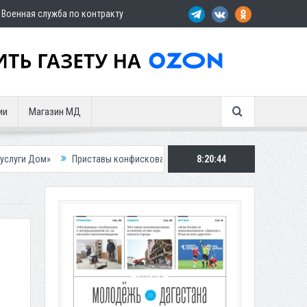
Военная служба по контракту
ии
Магазин МД
Приставы конфисковали двух бурых медведей у жителя Дагестана
8:20:46
Р