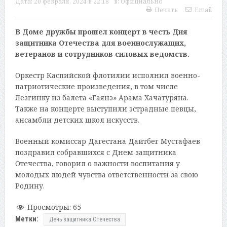
Дата:
20 февраля, 2024 в 22:18
в:
Официально
Печать
Email
В Доме дружбы прошел концерт в честь Дня
защитника Отечества для военнослужащих,
ветеранов и сотрудников силовых ведомств.
Оркестр Каспийской флотилии исполнил военно-
патриотические произведения, в том числе
Лезгинку из балета «Гаянэ» Арама Хачатуряна.
Также на концерте выступили эстрадные певцы,
ансамбли детских школ искусств.
Военный комиссар Дагестана Дайтбег Мустафаев
поздравил собравшихся с Днем защитника
Отечества, говорил о важности воспитания у
молодых людей чувства ответственности за свою
Родину.
Просмотры:
65
Метки:
День защитника Отечества