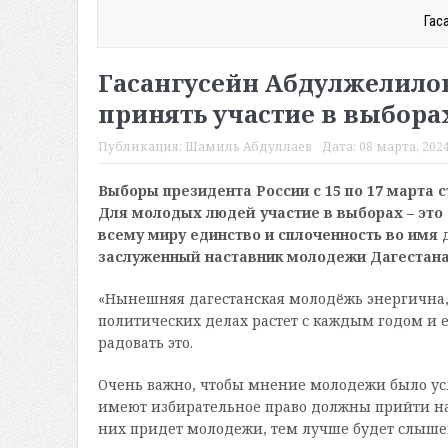
Гас
Гасангусейн Абдулжелило
принять участие в выбора
Публикация:
Шамиль Абдуллаев
Дата:
08 марта, 2024
Выборы президента России с 15 по 17 марта 
Для молодых людей участие в выборах – это
всему миру единство и сплоченность во имя 
заслуженный наставник молодежи Дагестана
«Нынешняя дагестанская молодёжь энергична,
политических делах растет с каждым годом и 
радовать это.
Очень важно, чтобы мнение молодежи было усл
имеют избирательное право должны прийти на
них придет молодежи, тем лучше будет слышен