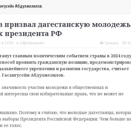
ангусейн Абдулжелилов.
в призвал дагестанскую молодежь
х президента РФ
 в 13:02
в:
Официально
Печать
E
станут главным политическим событием страны в 2024 году
 способ проявить гражданскую позицию, продемонстриров
дальнейшего укрепления и развития государства, считает
 Гасангусейн Абдулжелилов.
 значимость участия молодежи в общественных и
ей интересны свои избирательные права, что не может не
ышано. Поэтому я считаю, что молодые дагестанцы, которы
 выборы Президента Российской Федерации. Чем больше н
 ее голос.