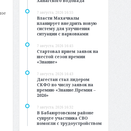
Ханагского водопада
7 августа, 2026 16:55
ное
Власти Махачкалы
планирует внедрить новую
систему для улучшения
ситуации с парковками
7 августа, 2026 16:45
Стартовал прием заявок на
шестой сезон премии
«Знание»
7 августа, 2026 16:43
Дагестан стал лидером
СКФО по числу заявок на
премию «Знание.Премия –
2026»
7 августа, 2026 16:32
В Бабаюртовском районе
супруге участника СВО
помогли с трудоустройством