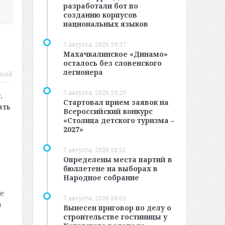
разработали бот по
созданию корпусов
национальных языков
7 августа, 2026 19:37
Махачкалинское «Динамо»
осталось без словенского
легионера
mail
7 августа, 2026 19:29
.
Стартовал прием заявок на
ать
Всероссийский конкурс
«Столица детского туризма –
2027»
7 августа, 2026 18:51
Определены места партий в
бюллетене на выборах в
Народное собрание
е
7 августа, 2026 18:05
а
Вынесен приговор по делу о
строительстве гостиницы у