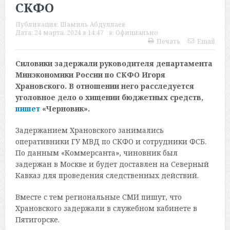
СКФО
Публикация:
Шамиль Абдуллаев
Дата:
24 марта, 2024 в 14:47
в:
Официально
Печать
Email
Силовики задержали руководителя департамента
Минэкономики России по СКФО Игоря
Храновского. В отношении него расследуется
уголовное дело о хищении бюджетных средств,
пишет
«Черновик».
Задержанием Храновского занимались
оперативники ГУ МВД по СКФО и сотрудники ФСБ.
По данным «Коммерсанта», чиновник был
задержан в Москве и будет доставлен на Северный
Кавказ для проведения следственных действий.
Вместе с тем региональные СМИ пишут, что
Храновского задержали в служебном кабинете в
Пятигорске.