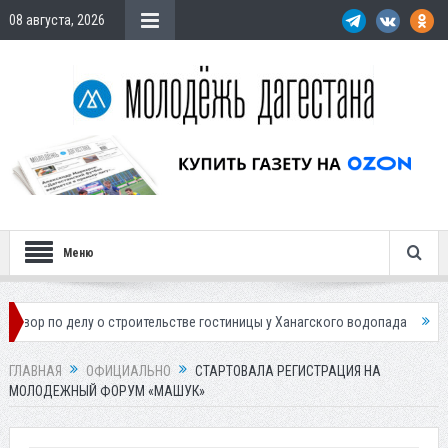
08 августа, 2026
Меню
елу о строительстве гостиницы у Ханагского водопада
Власти Махач
ГЛАВНАЯ
ОФИЦИАЛЬНО
СТАРТОВАЛА РЕГИСТРАЦИЯ НА
МОЛОДЕЖНЫЙ ФОРУМ «МАШУК»