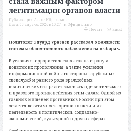
стала важным фактором
легитимации органов власти
Публикация:
Асият Ибрагимова
Дата:
05 апреля, 2024 в 15:27
в:
Официально
Печать
Email
Политолог Эдуард Уразаев рассказал о важности
системы общественного наблюдения на выборах:
В условиях террористических атак на страну и
попыток их продолжения, а также усиления
информационной войны со стороны зарубежных
спецслужб и разного рода враждебных
политических сил растет важность идеологического
и правового противодействия этим силам. Одной из
главных мишеней противников России при этом
остается легитимность органов власти и их
деятельность в политической, социально-
экономической, культурной и других сферах.
Особенно активно наши противники пытаются