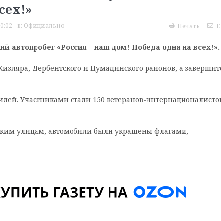
сех!»
20:02
в:
Официально
Печать
E
ий автопробег «Россия – наш дом! Победа одна на всех!».
 Кизляра, Дербентского и Цумадинского районов, а завершит
билей. Участниками стали 150 ветеранов-интернационалистов
тским улицам, автомобили были украшены флагами,