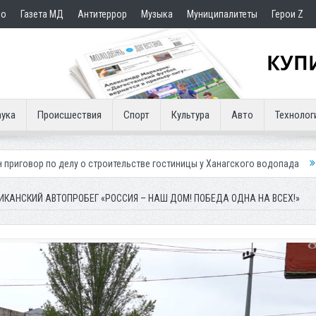
но
Газета МД
Антитеррор
Музыка
Муниципалитеты
Герои Z
ука
Происшествия
Спорт
Культура
Авто
Технолог
лу о строительстве гостиницы у Ханагского водопада
Власти Махачка
ИКАНСКИЙ АВТОПРОБЕГ «РОССИЯ – НАШ ДОМ! ПОБЕДА ОДНА НА ВСЕХ!»