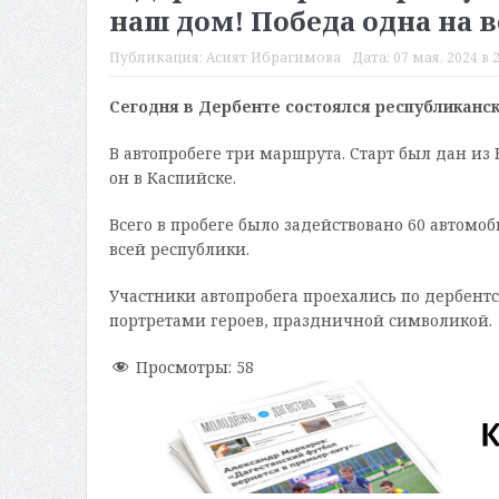
наш дом! Победа одна на в
Публикация:
Асият Ибрагимова
Дата:
07 мая, 2024 в 
Сегодня в Дербенте состоялся р
еспубликанск
В автопробеге три маршрута. Старт был дан из
он в Каспийске.
Всего в пробеге было задействовано 60 автомо
всей республики.
Участники автопробега проехались по дербен
портретами героев, праздничной символикой.
Просмотры:
58