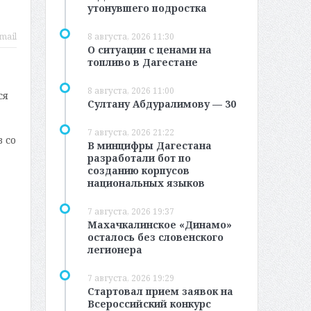
утонувшего подростка
mail
8 августа, 2026 11:30
О ситуации с ценами на
топливо в Дагестане
8 августа, 2026 11:00
ся
Султану Абдуралимову — 30
7 августа, 2026 21:22
 со
В минцифры Дагестана
разработали бот по
созданию корпусов
национальных языков
7 августа, 2026 19:37
Махачкалинское «Динамо»
осталось без словенского
легионера
7 августа, 2026 19:29
Стартовал прием заявок на
Всероссийский конкурс