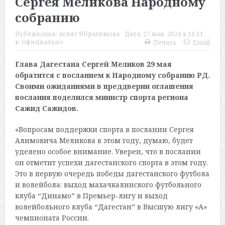
Сергея Меликова Народному
собранию
Публикация:
Асият Ибрагимова
Дата:
27 мая, 2024 в 16:11
в:
Официально
Печать
Email
Глава Дагестана Сергей Меликов 29 мая
обратится с посланием к Народному собранию РД.
Своими ожиданиями в преддверии оглашения
послания поделился министр спорта региона
Сажид Сажидов.
«Вопросам поддержки спорта в послании Сергея
Алимовича Меликова в этом году, думаю, будет
уделено особое внимание. Уверен, что в послании
он отметит успехи дагестанского спорта в этом году.
Это в первую очередь победы дагестанского футбола
и волейбола: выход махачкалинского футбольного
клуба “Динамо” в Премьер-лигу и выход
волейбольного клуба “Дагестан” в Высшую лигу «А»
чемпионата России.