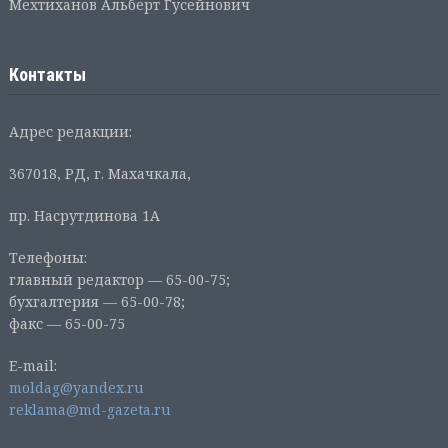
Мехтиханов Альберт Гусейнович
Контакты
Адрес редакции:
367018, РД, г. Махачкала,
пр. Насрутдинова 1А
Телефоны:
главный редактор — 65-00-75;
бухгалтерия — 65-00-78;
факс — 65-00-75
E-mail:
moldag@yandex.ru
reklama@md-gazeta.ru