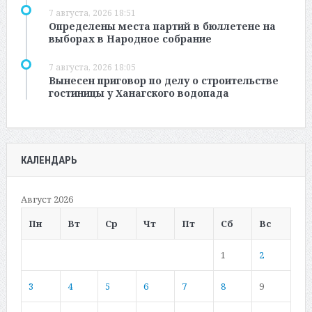
7 августа, 2026 18:51
Определены места партий в бюллетене на
выборах в Народное собрание
7 августа, 2026 18:05
Вынесен приговор по делу о строительстве
гостиницы у Ханагского водопада
КАЛЕНДАРЬ
Август 2026
Пн
Вт
Ср
Чт
Пт
Сб
Вс
1
2
3
4
5
6
7
8
9