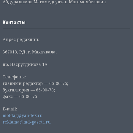
Абдуралимов Магомедсултан Магомедбекович
Контакты
Адрес редакции:
367018, РД, г. Махачкала,
пр. Насрутдинова 1А
Телефоны:
главный редактор — 65-00-75;
бухгалтерия — 65-00-78;
факс — 65-00-75
E-mail:
moldag@yandex.ru
reklama@md-gazeta.ru