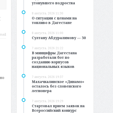
утонувшего подростка
8 августа, 2026 11:30
и
О ситуации с ценами на
топливо в Дагестане
8 августа, 2026 11:00
mail
Султану Абдуралимову — 30
7 августа, 2026 21:22
В минцифры Дагестана
разработали бот по
созданию корпусов
национальных языков
7 августа, 2026 19:37
ено
Махачкалинское «Динамо»
осталось без словенского
легионера
7 августа, 2026 19:29
Стартовал прием заявок на
Всероссийский конкурс