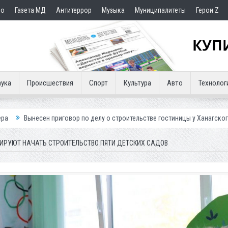
но
Газета МД
Антитеррор
Музыка
Муниципалитеты
Герои Z
ука
Происшествия
Спорт
Культура
Авто
Технолог
говор по делу о строительстве гостиницы у Ханагского водопада
Вл
АНИРУЮТ НАЧАТЬ СТРОИТЕЛЬСТВО ПЯТИ ДЕТСКИХ САДОВ