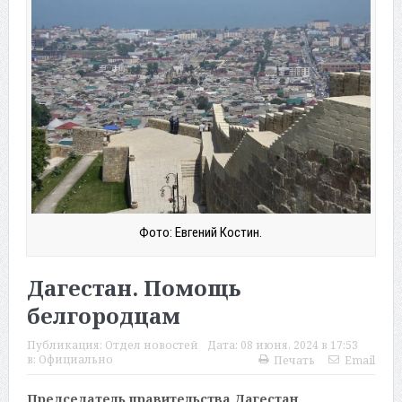
Фото: Евгений Костин.
Дагестан. Помощь
белгородцам
Публикация:
Отдел новостей
Дата:
08 июня, 2024 в 17:53
в:
Официально
Печать
Email
Председатель правительства Дагестан