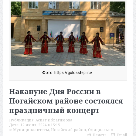
Фото: https://golosstepi.ru/.
Накануне Дня России в
Ногайском районе состоялся
праздничный концерт
Публикация:
Асият Ибрагимова
Дата:
12 июня, 2024 в 15:15
в:
Муниципалитеты
,
Ногайский район
,
Официально
Печать
Email