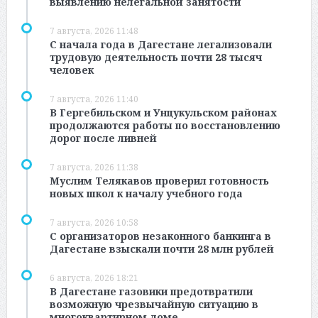
выявлению нелегальной занятости
7 августа, 2026 11:48
С начала года в Дагестане легализовали
трудовую деятельность почти 28 тысяч
человек
7 августа, 2026 11:40
В Гергебильском и Унцукульском районах
продолжаются работы по восстановлению
дорог после ливней
7 августа, 2026 11:38
Муслим Телякавов проверил готовность
новых школ к началу учебного года
7 августа, 2026 10:58
С организаторов незаконного банкинга в
Дагестане взыскали почти 28 млн рублей
6 августа, 2026 18:21
В Дагестане газовики предотвратили
возможную чрезвычайную ситуацию в
многоквартирном доме