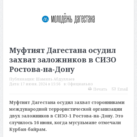
Муфтият Дагестана осудил
захват заложников в СИЗО
Ростова-на-Дону
Публикация:
Шамиль Абдуллаев
Дата:
17 июня, 2024 в 15:56
в:
Официально
Печать
Email
Муфтият Дагестана осудил захват сторонниками
международной террористической организации
двух заложников в СИЗО-1 Ростова-на-Дону. Это
случилось 16 июня, когда мусульмане отмечали
Курбан-байрам.