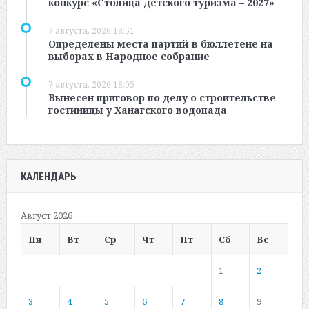
конкурс «Столица детского туризма – 2027»
7 августа, 2026 18:51
Определены места партий в бюллетене на
выборах в Народное собрание
7 августа, 2026 18:05
Вынесен приговор по делу о строительстве
гостиницы у Ханагского водопада
КАЛЕНДАРЬ
Август 2026
Пн
Вт
Ср
Чт
Пт
Сб
Вс
1
2
3
4
5
6
7
8
9