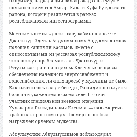
например, подводящий водопровод села Рутул с
подключением сел Амсар, Кала и Куфа Рутульского
района, который реализуется в рамках
республиканской инвестпрограммы.
Местные жители ждали главу кабмина и в селе
Джилихур. Здесь к Абдулмуслиму Абдулмуслимову
подошел Рашидин Касимов. Вместе с
односельчанами он рассказал республиканскому
чиновнику о проблемах села Джилихур и
Рутульского района в целом. Ключевые вопросы —
обеспечения надежного энергоснабжения и
водоснабжения. Личных просьб у мужчины не было.
Как выяснилось в ходе беседы, Рашидин пользуется
большим уважением в своем селе. Его сын —
участник специальной военной операции
Худаверди Рашидинович Касимов — пал смертью
храбрых в прошлом году. Посмертно он был
награжден орденом Мужества.
Абдулмуслим Абдулмуслимов поблагодарил