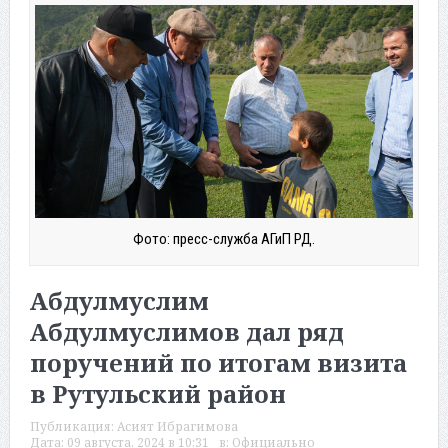
Фото: пресс-служба АГиП РД.
Абдулмуслим
Абдулмуслимов дал ряд
поручений по итогам визита
в Рутульский район
Публикация:
Асият Ибрагимова
Дата:
09 августа, 2024 в 10:31
в:
Официально