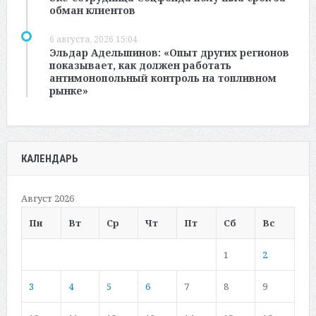
обман клиентов
6 августа, 2026 15:04
Эльдар Адельшинов: «Опыт других регионов
показывает, как должен работать
антимонопольный контроль на топливном
рынке»
КАЛЕНДАРЬ
Август 2026
Пн
Вт
Ср
Чт
Пт
Сб
Вс
1
2
3
4
5
6
7
8
9