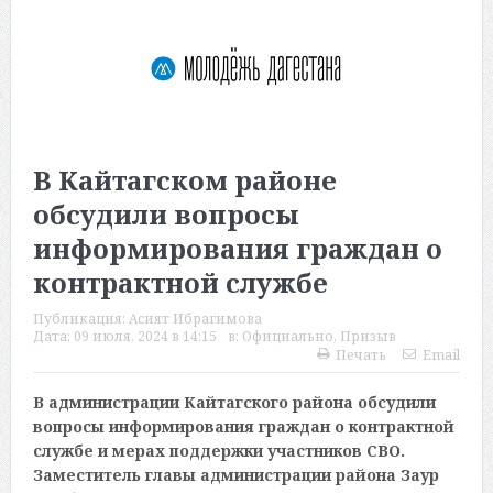
В Кайтагском районе
обсудили вопросы
информирования граждан о
контрактной службе
Публикация:
Асият Ибрагимова
Дата:
09 июля, 2024 в 14:15
в:
Официально
,
Призыв
Печать
Email
В администрации Кайтагского района обсудили
вопросы информирования граждан о контрактной
службе и мерах поддержки участников СВО.
Заместитель главы администрации района Заур