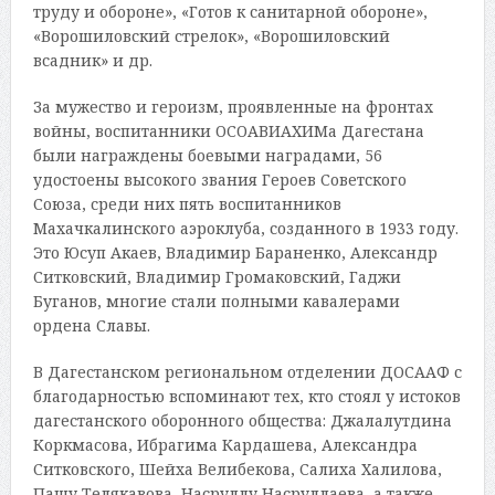
труду и обороне», «Готов к санитарной обороне»,
«Ворошиловский стрелок», «Ворошиловский
всадник» и др.
За мужество и героизм, проявленные на фронтах
войны, воспитанники ОСОАВИАХИМа Дагестана
были награждены боевыми наградами, 56
удостоены высокого звания Героев Советского
Союза, среди них пять воспитанников
Махачкалинского аэроклуба, созданного в 1933 году.
Это Юсуп Акаев, Владимир Бараненко, Александр
Ситковский, Владимир Громаковский, Гаджи
Буганов, многие стали полными кавалерами
ордена Славы.
В Дагестанском региональном отделении ДОСААФ с
благодарностью вспоминают тех, кто стоял у истоков
дагестанского оборонного общества: Джалалутдина
Коркмасова, Ибрагима Кардашева, Александра
Ситковского, Шейха Велибекова, Салиха Халилова,
Пашу Телякавова, Насруллу Насруллаева, а также