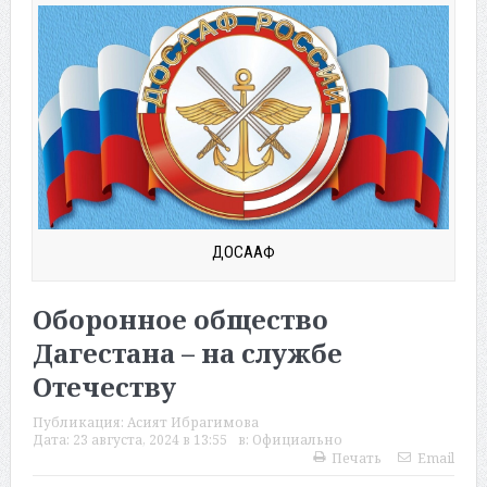
ДОСААФ
Оборонное общество
Дагестана – на службе
Отечеству
Публикация:
Асият Ибрагимова
Дата:
23 августа, 2024 в 13:55
в:
Официально
Печать
Email