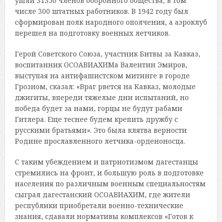
ушли 31350 членов оборонного общества, в том
числе 300 штатных работников. В 1942 году был
сформирован полк народного ополчения, а аэроклуб
перешел на подготовку военных летчиков.
Герой Советского Союза, участник Битвы за Кавказ,
воспитанник ОСОАВИАХИМа Валентин Эмиров,
выступая на антифашистском митинге в городе
Грозном, сказал: «Враг рвется на Кавказ, молодые
джигиты, впереди тяжелые дни испытаний, но
победа будет за нами, горцы не будут рабами
Гитлера. Еще теснее будем крепить дружбу с
русскими братьями». Это была клятва верности
Родине прославленного летчика-орденоносца.
С таким убеждением и патриотизмом дагестанцы
стремились на фронт, и большую роль в подготовке
населения по различным военным специальностям
сыграл дагестанский ОСОАВИАХИМ, где жители
республики приобретали военно-технические
знания, сдавали нормативы комплексов «Готов к