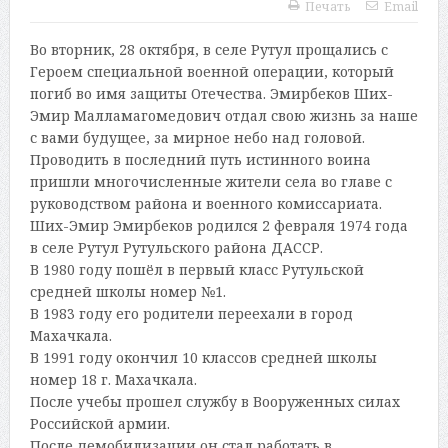
Печать
Email
Во вторник, 28 октября, в селе Рутул прощались с
Героем специальной военной операции, который
погиб во имя защиты Отечества. Эмирбеков Ших-
Эмир Малламагомедович отдал свою жизнь за наше
с вами будущее, за мирное небо над головой.
Проводить в последний путь истинного воина
пришли многочисленные жители села во главе с
руководством района и военного комиссариата.
Ших-Эмир Эмирбеков родился 2 февраля 1974 года
в селе Рутул Рутульского района ДАССР.
В 1980 году пошёл в первый класс Рутульской
средней школы номер №1.
В 1983 году его родители переехали в город
Махачкала.
В 1991 году окончил 10 классов средней школы
номер 18 г. Махачкала.
После учебы прошел службу в Вооруженных силах
Российской армии.
После демобилизации он стал работать в