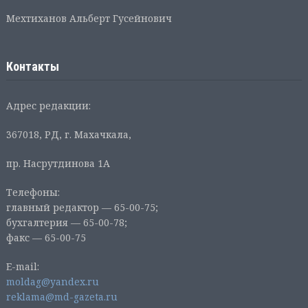
Мехтиханов Альберт Гусейнович
Контакты
Адрес редакции:
367018, РД, г. Махачкала,
пр. Насрутдинова 1А
Телефоны:
главный редактор — 65-00-75;
бухгалтерия — 65-00-78;
факс — 65-00-75
E-mail:
moldag@yandex.ru
reklama@md-gazeta.ru