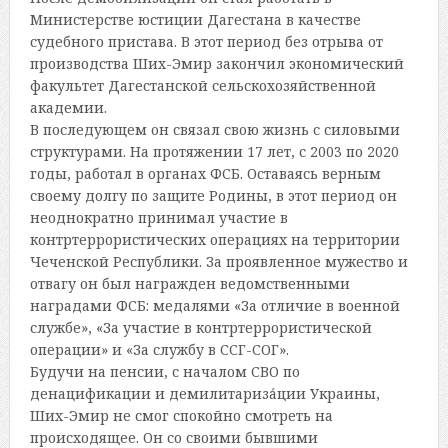
Министерстве юстиции Дагестана в качестве
судебного пристава. В этот период без отрыва от
производства Ших-Эмир закончил экономический
факультет Дагестанской сельскохозяйственной
академии.
В последующем он связал свою жизнь с силовыми
структурами. На протяжении 17 лет, с 2003 по 2020
годы, работал в органах ФСБ. Оставаясь верным
своему долгу по защите Родины, в этот период он
неоднократно принимал участие в
контртеррористических операциях на территории
Чеченской Республики. За проявленное мужество и
отвагу он был награжден ведомственными
наградами ФСБ: медалями «За отличие в военной
службе», «За участие в контртеррористической
операции» и «За службу в ССГ-СОГ».
Будучи на пенсии, с началом СВО по
денацификации и демилитариза́ции Украины,
Ших-Эмир не смог спокойно смотреть на
происходящее. Он со своими бывшими