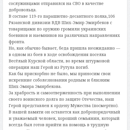
сослуживцами отправился на СВО в качестве
добровольца.
В составе 119-го парашютно-десантного полка,106
Рязанской дивизии ВДВ Ших-Эмир Эмирбеков с
товарищами по оружию громили украинских
боевиков и наемников на различных направлениях
фронта.
Но, как обычно бывает, беда пришла неожиданно —
в одном из боев в ходе освобождения поселка
Весёлый Курской области, во время штурмовой
операции наш Герой из Рутула погиб.
Как бы прискорбно не было, мы приносим свои
искренние соболезнования родным и близким
Ших-Эмира Эмирбекова.
За храбрость и самоотверженность при выполнении
своего воинского долга по защите Отечества, наш
Герой представлен к ордену Мужества (посмертно).
В нашей памяти он останется как добропорядочный
и уважаемый человек, хороший семьянин, который
всегда был готов прийти на помощь в трудную