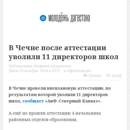
В Чечне после аттестации
уволили 11 директоров школ
Публикация:
Шамиль Абдуллаев
Дата:
13 ноября, 2024 в 23:17
в:
Официально
Печать
Email
В Чечне провели внеплановую аттестацию, по
результатам которой уволили 11 директоров
школ,
сообщает
«АиФ-Северный Кавказ».
А ещё не прошли аттестацию 4 начальника
районных отделов образования.