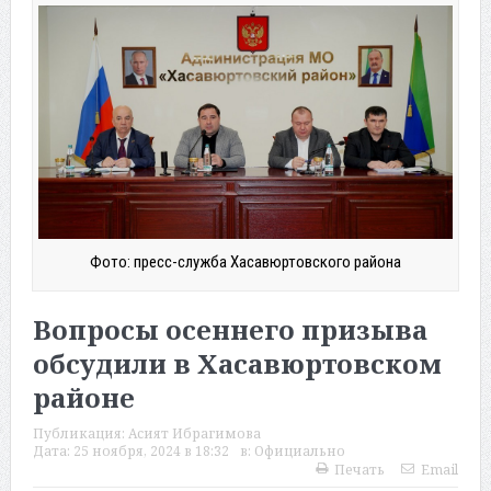
Фото: пресс-служба Хасавюртовского района
Вопросы осеннего призыва
обсудили в Хасавюртовском
районе
Публикация:
Асият Ибрагимова
Дата:
25 ноября, 2024 в 18:32
в:
Официально
Печать
Email