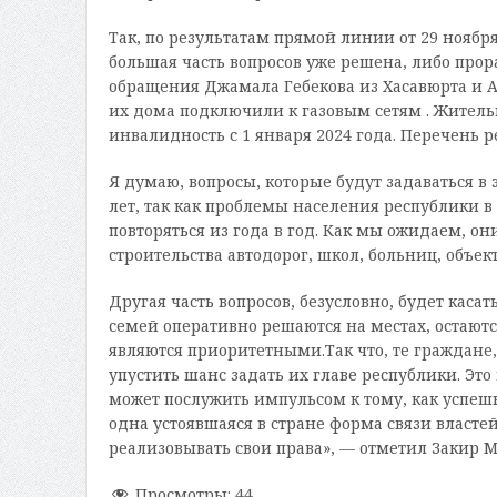
Так, по результатам прямой линии от 29 ноябр
большая часть вопросов уже решена, либо про
обращения Джамала Гебекова из Хасавюрта и 
их дома подключили к газовым сетям . Жител
инвалидность с 1 января 2024 года. Перечень
Я думаю, вопросы, которые будут задаваться в 
лет, так как проблемы населения республики в
повторяться из года в год. Как мы ожидаем, о
строительства автодорог, школ, больниц, объек
Другая часть вопросов, безусловно, будет каса
семей оперативно решаются на местах, остают
являются приоритетными.Так что, те граждане
упустить шанс задать их главе республики. Э
может послужить импульсом к тому, как успешн
одна устоявшаяся в стране форма связи власте
реализовывать свои права», — отметил Закир М
Просмотры:
44