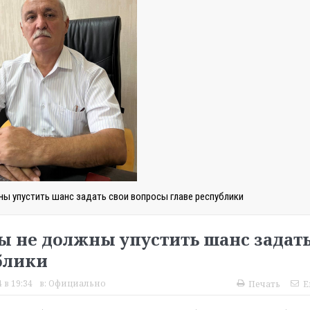
ы упустить шанс задать свои вопросы главе республики
ы не должны упустить шанс задат
блики
 в 19:34
в:
Официально
Печать
E