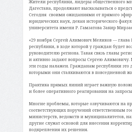
Жители республики, лидеры общественного мне
Дагестана, продолжают высказываться о предс
Сегодня своими ожиданиями от прямого эфира
юридических наук, декан исторического факуль
университета имени Р. Гамзатова Закир Мирзае
«29 ноября Сергей Алимович Меликов — глава
республики, в ходе которой у граждан будет 
руководителю региона. Такая связь главы реги
и активно задают вопросы Сергею Алимовичу. М
эти годы налажен. Гражданам республики это д
которыми они сталкиваются в повседневной жиз
Практика прямых линий играет важную положи
и более оперативного реагирования на запросы
Многие проблемы, которые озвучиваются на п
соответствующих поручений ответственным гос
министерств, ведомств и муниципалитетов, на
другие служат основой для внесения корректи
подкрепления их решения.