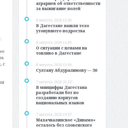
аграриев об ответственности
за выжигание полей
8 августа, 2026 11:30
В Дагестане нашли тело
утонувшего подростка
и
8 августа, 2026 11:30
О ситуации с ценами на
ее
топливо в Дагестане
за
, с
8 августа, 2026 11:00
Султану Абдуралимову — 30
7 августа, 2026 21:22
ки
В минцифры Дагестана
разработали бот по
созданию корпусов
национальных языков
7 августа, 2026 19:37
Махачкалинское «Динамо»
осталось без словенского