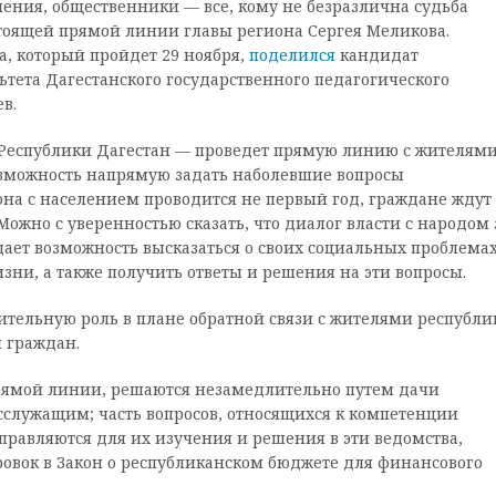
ния, общественники — все, кому не безразлична судьба
тоящей прямой линии главы региона Сергея Меликова.
, который пройдет 29 ноября,
поделился
кандидат
тета Дагестанского государственного педагогического
в.
 Республики Дагестан — проведет прямую линию с жителям
возможность напрямую задать наболевшие вопросы
она с населением проводится не первый год, граждане ждут 
ожно с уверенностью сказать, что диалог власти с народом 
ает возможность высказаться о своих социальных проблемах
ни, а также получить ответы и решения на эти вопросы.
тельную роль в плане обратной связи с жителями республи
 граждан.
рямой линии, решаются незамедлительно путем дачи
служащим; часть вопросов, относящихся к компетенции
правляются для их изучения и решения в эти ведомства,
ровок в Закон о республиканском бюджете для финансового