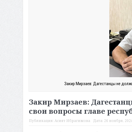
Закир Мирзаев: Дагестанцы не должн
Закир Мирзаев: Дагестанц
свои вопросы главе респу
Публикация:
Асият Ибрагимова
Дата:
26 ноября, 2024