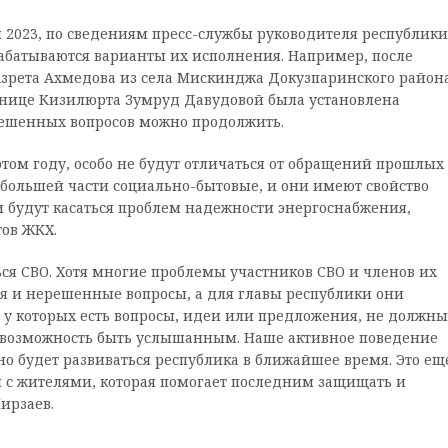
я 2023, по сведениям пресс-службы руководителя республики
рабатываются варианты их исполнения. Например, после
Азрета Ахмедова из села Мискинджа Докузпаринского район
ьнице Кизилюрта Зумруд Давудовой была установлена
 решенных вопросов можно продолжить.
этом году, особо не будут отличаться от обращений прошлых
 большей части социально-бытовые, и они имеют свойство
ни будут касаться проблем надежности энергоснабжения,
тов ЖКХ.
ться СВО. Хотя многие проблемы участников СВО и членов их
ся и нерешенные вопросы, а для главы республики они
, у которых есть вопросы, идеи или предложения, не должны
то возможность быть услышанным. Наше активное поведение
о будет развиваться республика в ближайшее время. Это ещ
й с жителями, которая помогает последним защищать и
ирзаев.