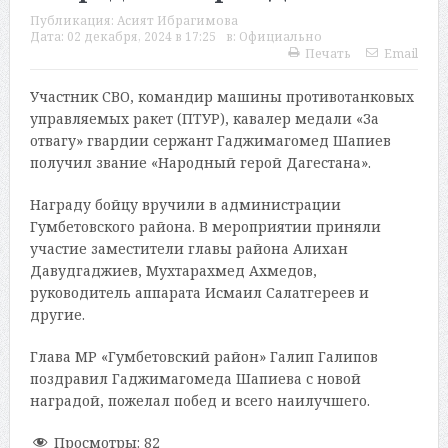
Публикация:
Асият Ибрагимова
Дата:
02 декабря, 2024 в 17:25
в:
Официально
Печать
Email
Участник СВО, командир машины противотанковых
управляемых ракет (ПТУР), кавалер медали «За
отвагу» гвардии сержант Гаджимагомед Шапиев
получил звание «Народный герой Дагестана».
Награду бойцу вручили в администрации
Гумбетовского района. В мероприятии приняли
участие заместители главы района Алихан
Давудгаджиев, Мухтарахмед Ахмедов,
руководитель аппарата Исмаил Салатгереев и
другие.
Глава МР «Гумбетовский район» Галип Галипов
поздравил Гаджимагомеда Шапиева с новой
наградой, пожелал побед и всего наилучшего.
Просмотры:
82