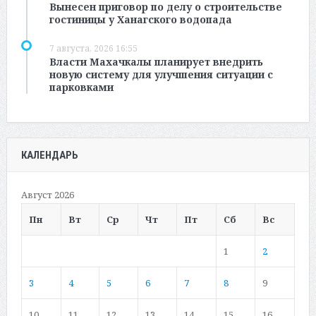
Вынесен приговор по делу о строительстве
гостиницы у Ханагского водопада
7 августа, 2026 16:55
Власти Махачкалы планирует внедрить
новую систему для улучшения ситуации с
парковками
КАЛЕНДАРЬ
Август 2026
Пн
Вт
Ср
Чт
Пт
Сб
Вс
1
2
3
4
5
6
7
8
9
10
11
12
13
14
15
16