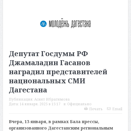
Депутат Госдумы РФ
Джамаладин Гасанов
наградил представителей
национальных СМИ
Дагестана
Публикация:
Асият Ибрагимова
Дата:
14 января, 2025 в 15:17
в:
Официально
Печать
Email
Вчера, 13 января, в рамках Бала прессы,
организованного Дагестанским региональным