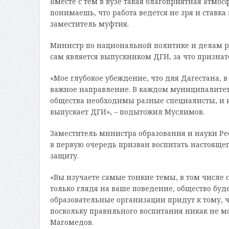
Вместе с тем в вузе такая благоприятная атмос
понимаешь, что работа ведется не зря и ставк
заместитель муфтия.
Министр по национальной политике и делам р
сам является выпускником ДГИ, за что признат
«Мое глубокое убеждение, что для Дагестана, в
важное направление. В каждом муниципалитете
общества необходимы разные специалисты, и
выпускает ДГИ», – подытожил Муслимов.
Заместитель министра образования и науки Ре
в первую очередь призван воспитать настоящег
защиту.
«Вы изучаете самые тонкие темы, в том числе 
только глядя на ваше поведение, общество буде
образовательные организации придут к тому, чт
поскольку правильного воспитания никак не мо
Магомедов.