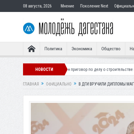
08 августа, 2026
Мнение
Поколение Next
Официаль
Политика
Экономика
Общество
На
гионера
Вынесен приговор по делу о строительстве гостиницы у Хана
НОВОСТИ
ГЛАВНАЯ
ОФИЦИАЛЬНО
В ДГИ ВРУЧИЛИ ДИПЛОМЫ МА