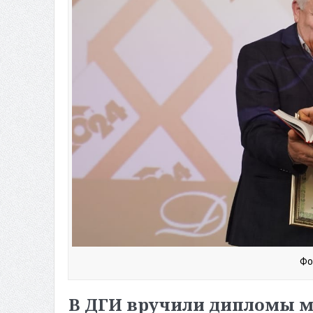
Фо
В ДГИ вручили дипломы м