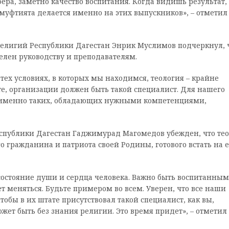
фера, заметно качество воспитания. Когда видишь результат,
а муфтията делается именно на этих выпускников», – отметил
елигий Республики Дагестан Энрик Муслимов подчеркнул, 
елен руководству и преподавателям.
 тех условиях, в которых мы находимся, теология – крайне
, организации должен быть такой специалист. Для нашего
 именно таких, обладающих нужными компетенциями,
спублики Дагестан Гаджимурад Магомедов убежден, что тео
о гражданина и патриота своей Родины, готового встать на е
состояние души и сердца человека. Важно быть воспитанным
т меняться. Будьте примером во всем. Уверен, что все наши
обы в их штате присутствовал такой специалист, как вы,
жет быть без знания религии. Это время придет», – отметил