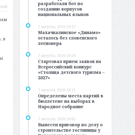
разработали бот по
mail
созданию корпусов
национальных языков
рам
7 августа, 2026 19:37
Махачкалинское «Динамо»
осталось без словенского
, в
легионера
7 августа, 2026 19:29
ры
Стартовал прием заявок на
Всероссийский конкурс
«Столица детского туризма –
2027»
7 августа, 2026 18:51
Определены места партий в
бюллетене на выборах в
Народное собрание
7 августа, 2026 18:05
Вынесен приговор по делу о
строительстве гостиницы у