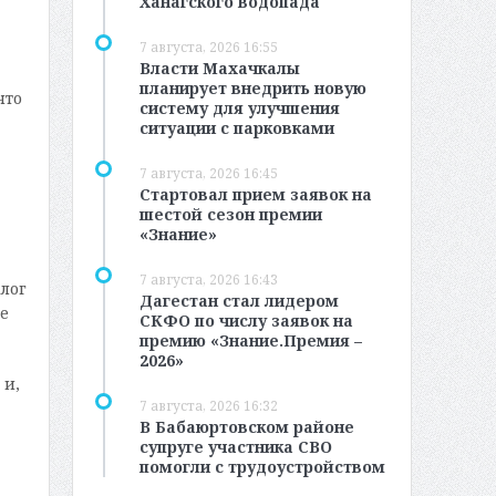
Ханагского водопада
7 августа, 2026 16:55
Власти Махачкалы
планирует внедрить новую
что
систему для улучшения
ситуации с парковками
7 августа, 2026 16:45
Стартовал прием заявок на
шестой сезон премии
«Знание»
7 августа, 2026 16:43
лог
Дагестан стал лидером
е
СКФО по числу заявок на
премию «Знание.Премия –
2026»
 и,
7 августа, 2026 16:32
В Бабаюртовском районе
супруге участника СВО
помогли с трудоустройством