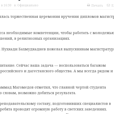
 в 16:30
в:
Официально
Печать
E
оялась торжественная церемония вручения дипломов магист
есса необходимые компетенции, чтобы работать с молодежью
шений, в религиозных организациях.
та Нухкади Бахмудкадиев пожелал выпускникам магистрату
спитание. Сейчас ваша задача — воспользоваться багажом
российского и дагестанского общества. А мы всегда рядом и
аммад Магомедов отметил, что главной чертой студента
го словам, возможно добиться результата.
реподавательскому составу, подготовивших специалистов в
ебята проводят огромную работу в светских заведениях.