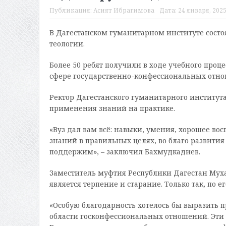
Публикация:
Асият Ибрагимова
Дата:
24 января, 2025
В Дагестанском гуманитарном институте сост
теологии.
Более 50 ребят получили в ходе учебного проц
сфере государственно-конфессиональных отно
Ректор Дагестанского гуманитарного институ
применения знаний на практике.
«Вуз дал вам всё: навыки, умения, хорошее во
знаний в правильных целях, во благо развития 
поддержим», – заключил Бахмудкадиев.
Заместитель муфтия Республики Дагестан Мух
является терпение и старание. Только так, по е
«Особую благодарность хотелось бы выразить п
области госконфессиональных отношений. Эти р