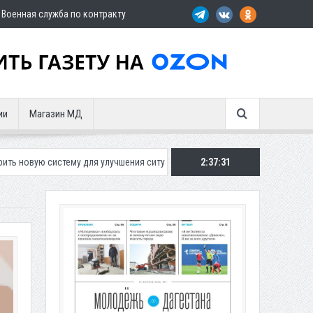
Военная служба по контракту
ии
Магазин МД
у для улучшения ситуации с парковками
Махачкалинское «Динамо» п
2:37:33