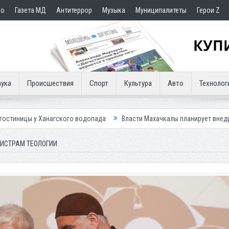
но
Газета МД
Антитеррор
Музыка
Муниципалитеты
Герои Z
ука
Происшествия
Спорт
Культура
Авто
Технолог
гского водопада
Власти Махачкалы планирует внедрить новую систем
ГИСТРАМ ТЕОЛОГИИ