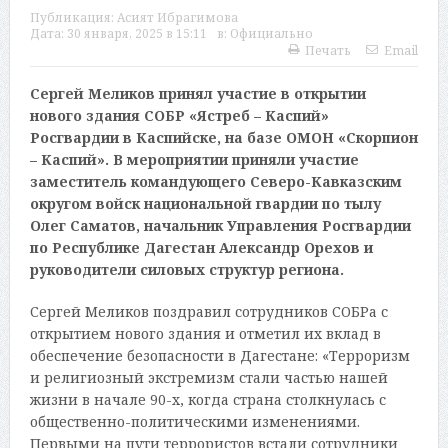
Публикация:
Асият Ибрагимова
Дата:
30 января, 2025 в 15:11
в:
Официально
Печать
Email
Сергей Меликов принял участие в открытии
нового здания СОБР «Ястреб – Каспий»
Росгвардии в Каспийске, на базе ОМОН «Скорпион
– Каспий». В мероприятии приняли участие
заместитель командующего Северо-Кавказским
округом войск национальной гвардии по тылу
Олег Саматов, начальник Управления Росгвардии
по Республике Дагестан Александр Орехов и
руководители силовых структур региона.
Сергей Меликов поздравил сотрудников СОБРа с
открытием нового здания и отметил их вклад в
обеспечение безопасности в Дагестане: «Терроризм
и религиозный экстремизм стали частью нашей
жизни в начале 90-х, когда страна столкнулась с
общественно-политическими изменениями.
Первыми на пути террористов встали сотрудники