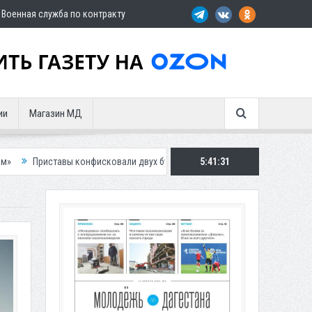
Военная служба по контракту
ии
Магазин МД
онфисковали двух бурых медведей у жителя Дагестана
5:41:33
Роспотребнад