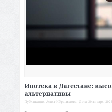
Ипотека в Дагестане: выс
альтернативы
Публикация:
Асият Ибрагимова
Дата:
30 января, 2025