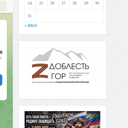
24
25
26
27
28
29
30
31
« Июл