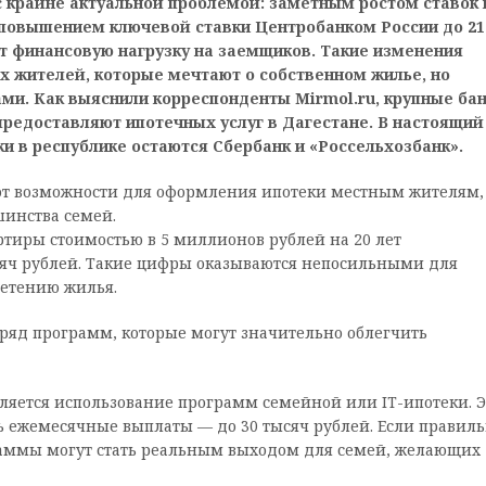
с крайне актуальной проблемой: заметным ростом ставок 
 повышением ключевой ставки Центробанком России до 21
ет финансовую нагрузку на заемщиков. Такие изменения
 жителей, которые мечтают о собственном жилье, но
ми. Как выяснили корреспонденты Mirmol.ru, крупные бан
 предоставляют ипотечных услуг в Дагестане. В настоящий
и в республике остаются Сбербанк и «Россельхозбанк».
яют возможности для оформления ипотеки местным жителям,
шинства семей.
тиры стоимостью в 5 миллионов рублей на 20 лет
яч рублей. Такие цифры оказываются непосильными для
ретению жилья.
 ряд программ, которые могут значительно облегчить
яется использование программ семейной или IT-ипотеки. 
 ежемесячные выплаты — до 30 тысяч рублей. Если правил
граммы могут стать реальным выходом для семей, желающих