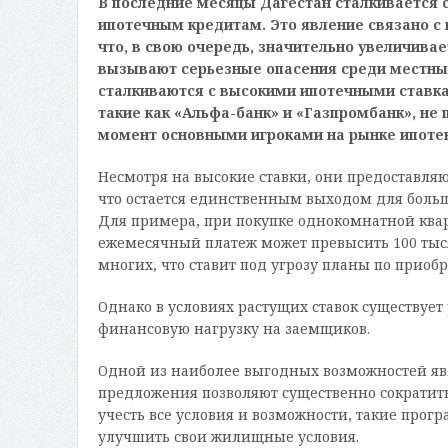
В последние месяцы Дагестан сталкивается 
ипотечным кредитам. Это явление связано с
что, в свою очередь, значительно увеличива
вызывают серьезные опасения среди местных
сталкиваются с высокими ипотечными ставка
такие как «Альфа-банк» и «Газпромбанк», не
момент основными игроками на рынке ипотек
Несмотря на высокие ставки, они предоставл
что остается единственным выходом для боль
Для примера, при покупке однокомнатной квар
ежемесячный платеж может превысить 100 тыс
многих, что ставит под угрозу планы по приоб
Однако в условиях растущих ставок существует
финансовую нагрузку на заемщиков.
Одной из наиболее выгодных возможностей явл
предложения позволяют существенно сократить
учесть все условия и возможности, такие про
улучшить свои жилищные условия.