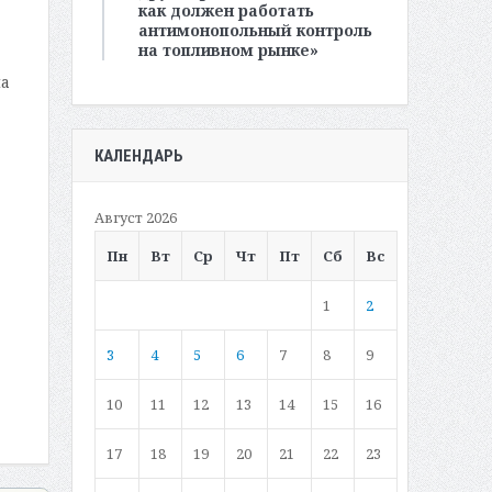
как должен работать
антимонопольный контроль
на топливном рынке»
на
КАЛЕНДАРЬ
Август 2026
Пн
Вт
Ср
Чт
Пт
Сб
Вс
1
2
3
4
5
6
7
8
9
10
11
12
13
14
15
16
17
18
19
20
21
22
23