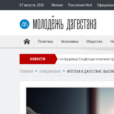
07 августа, 2026
Мнение
Поколение Next
Официаль
Политика
Экономика
Общество
На
купателям
Экс-сотрудница Соцфонда получила срок за обман клиент
НОВОСТИ
ГЛАВНАЯ
ОФИЦИАЛЬНО
ИПОТЕКА В ДАГЕСТАНЕ: ВЫСО