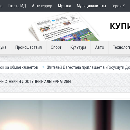
но
Газета МД
Антитеррор
Музыка
Муниципалитеты
Герои Z
ука
Происшествия
Спорт
Культура
Авто
Технолог
ов
Жителей Дагестана приглашает в «Госуслуги Дом»
Приставы к
КИЕ СТАВКИ И ДОСТУПНЫЕ АЛЬТЕРНАТИВЫ