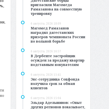
Дагестанские борцы
по
пригласили Магомеда
%,
Рамазанова на совместную
тренировку
ки,
6 августа, 2026 18:09
Магомед Рамазанов
наградил дагестанских
призеров чемпионата России
по вольной борьбе
6 августа, 2026 16:57
В Дербенте застройщик
осужден за продажу квартир
подставным покупателям
6 августа, 2026 15:41
Экс-сотрудница Соцфонда
получила срок за обман
клиентов
Эти
ьно
6 августа, 2026 15:04
Эльдар Адельшинов: «Опыт
других регионов показывает,