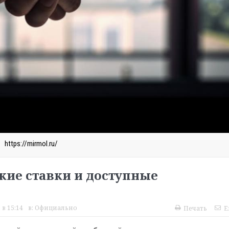
https://mirmol.ru/
окие ставки и доступные
 в 15:14
в:
Официально
Печать
E