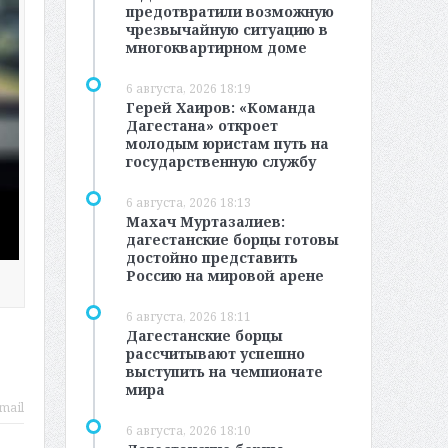
предотвратили возможную
чрезвычайную ситуацию в
многоквартирном доме
6 августа, 2026 18:19
Герей Хаиров: «Команда
Дагестана» откроет
молодым юристам путь на
государственную службу
6 августа, 2026 18:13
Махач Муртазалиев:
дагестанские борцы готовы
достойно представить
Россию на мировой арене
6 августа, 2026 18:11
Дагестанские борцы
рассчитывают успешно
выступить на чемпионате
мира
mail
6 августа, 2026 18:10