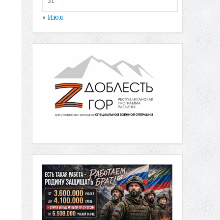
31
« Июл