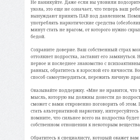
Не паникуйте. Даже если вы уловили подозрит
укола, это еще не означает, что теперь ваш р
вынуждают принять ПАВ под давлением. Помни
употреблять наркотические средства (обезболи
минут стать не врагом, от которого нужно скры
бедой.
Сохраните доверие. Ваш собственный страх може
оттолкнет подростка, заставит его замкнуться.
первое и последнее знакомство с психоактивны
равных, обратитесь к взрослой его личности. В
способ самоутвердиться, пережить личную дра
Оказывайте поддержку. «Мне не нравится, что т
мысль, которую вы должны донести до подростк
сможет с вами откровенно поговорить об этом
стать альтернативой наркотику, интересуйтесь 
помните, что сильнее всего на подростка буде
собственном отношении к некоторым веществам 
Обратитесь к специалисту, который окажет ва