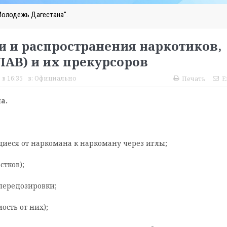
Молодежь Дагестана".
 и распространения наркотиков,
АВ) и их прекурсоров
 в 16:35
в:
Официально
Печать
E
а.
щиеся от наркомана к наркоману через иглы;
тков);
передозировки;
ость от них);