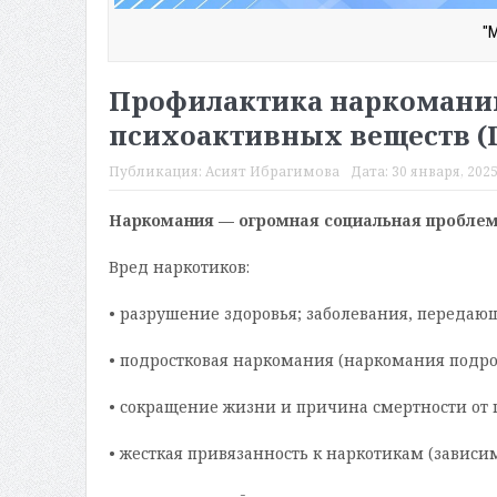
"
Профилактика наркомании
психоактивных веществ (П
Публикация:
Асият Ибрагимова
Дата:
30 января, 2025
Наркомания — огромная социальная проблем
Вред наркотиков:
• разрушение здоровья; заболевания, передаю
• подростковая наркомания (наркомания подрос
• сокращение жизни и причина смертности от 
• жесткая привязанность к наркотикам (зависим