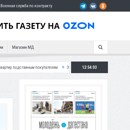
Военная служба по контракту
ии
Магазин МД
ым покупателям
Экс-сотрудница Соцфонда получила срок за обман к
12:54:04