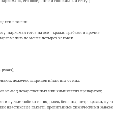
 наркомана, его поведение и социальный статус;
 целей в жизни.
зу, наркоман готов на все – кражи, грабежи и прочие
наркоманию не менее четырех человек.
 руках);
еньких ложечек, шприцев и/или игл от них;
ьков из-под лекарственных или химических препаратов;
ки и пустые тюбики из-под клея, бензина, нитрокраски, пуст
 или пластиковые пакеты, пропитанные химическими запаха