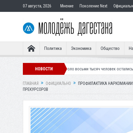
07 августа, 2026
Мнение
Поколение Next
Официаль
Политика
Экономика
Общество
На
тевую форму
Около восьми тысяч человек остались без света в Маха
НОВОСТИ
ГЛАВНАЯ
ОФИЦИАЛЬНО
ПРОФИЛАКТИКА НАРКОМАНИИ И
ПРЕКУРСОРОВ