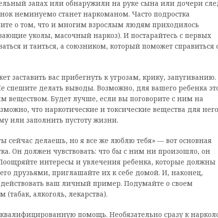
ельный запах или обнаружили на руке сына или дочери сле
ебенок неминуемо станет наркоманом. Часто подростка
те о том, что и многим взрослым людям приходилось
вающие уколы, масочный наркоз). И постарайтесь с первых
ваться и таиться, а союзником, который поможет справиться 
т заставить вас прибегнуть к угрозам, крику, запугиванию.
 Не спешите делать выводы. Возможно, для вашего ребенка эт
м веществом. Будет лучше, если вы поговорите с ним на
озможно, что наркотические и токсические вещества для нег
му или заполнить пустоту жизни.
ы сейчас делаешь, но я все же люблю тебя» — вот основная
а. Он должен чувствовать: что бы с ним ни произошло, он
. Поощряйте интересы и увлечения ребенка, которые должны
его друзьями, приглашайте их к себе домой. И, наконец,
т действовать ваш личный пример. Подумайте о своем
(табак, алкоголь, лекарства).
м квалифицированную помощь. Необязательно сразу к нарколо