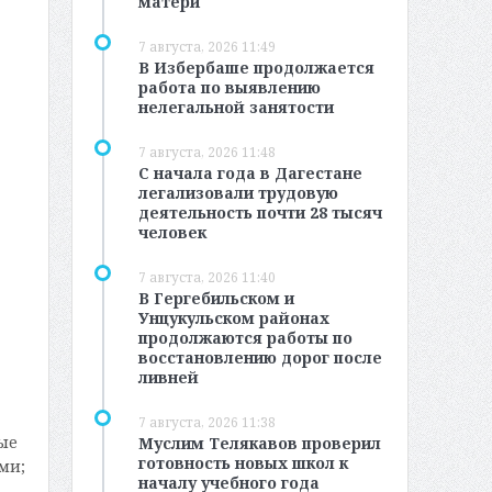
матери
7 августа, 2026 11:49
В Избербаше продолжается
работа по выявлению
нелегальной занятости
7 августа, 2026 11:48
С начала года в Дагестане
легализовали трудовую
деятельность почти 28 тысяч
человек
7 августа, 2026 11:40
В Гергебильском и
Унцукульском районах
продолжаются работы по
восстановлению дорог после
ливней
7 августа, 2026 11:38
ые
Муслим Телякавов проверил
готовность новых школ к
ми;
началу учебного года