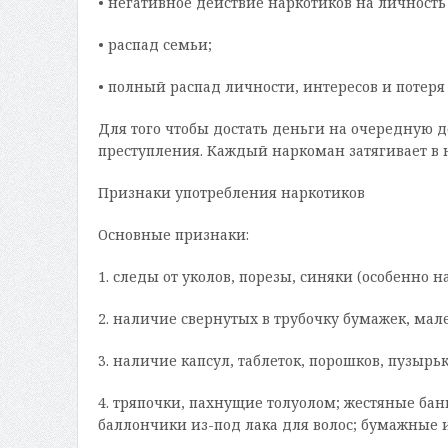
• негативное действие наркотиков на личность
• распад семьи;
• полный распад личности, интересов и потеря
Для того чтобы достать деньги на очередную до
преступления. Каждый наркоман затягивает в 
Признаки употребления наркотиков
Основные признаки:
1. следы от уколов, порезы, синяки (особенно на
2. наличие свернутых в трубочку бумажек, мал
3. наличие капсул, таблеток, порошков, пузыр
4. тряпочки, пахнущие толуолом; жестяные бан
баллончики из-под лака для волос; бумажные