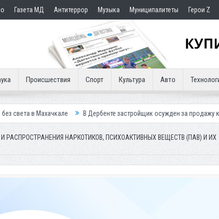
но
Газета МД
Антитеррор
Музыка
Муниципалитеты
Герои Z
ука
Происшествия
Спорт
Культура
Авто
Технолог
чкале
В Дербенте застройщик осужден за продажу квартир подставн
 РАСПРОСТРАНЕНИЯ НАРКОТИКОВ, ПСИХОАКТИВНЫХ ВЕЩЕСТВ (ПАВ) И ИХ