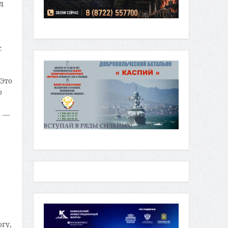
д
с
 Это
о
о —
гу,