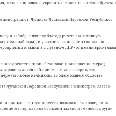
я, которые призваны укрепить и сплотить жителей братски
дминистрации г. Луганска Луганской Народной Республики
ву и Хабибу Гаджиеву благодарность «за активную
начительный вклад и участие в реализации социально
оприятий и акций в г. Луганске ЛНР» от имени врио главы 
еплой и дружественной обстановке. В завершение Мурад
ндровича за теплый прием, а также заверил, что
ддержать любые начинания во благо нашего общества.
орта Луганской Народной Республики с министром Олегом
ли взаимное сотрудничество, возможность проведения
едение мастер-классов от именитых спортсменов и другие