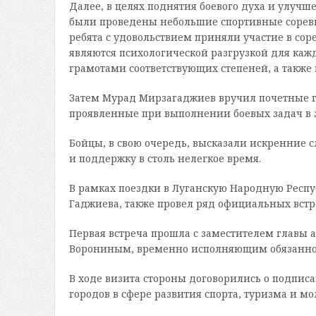
Далее, в целях поднятия боевого духа и улуч
были проведены небольшие спортивные соревно
ребята с удовольствием приняли участие в со
являются психологической разгрузкой для ка
грамотами соответствующих степеней, а такж
Затем Мурад Мирзагаджиев вручил почетные гр
проявленные при выполнении боевых задач в з
Бойцы, в свою очередь, высказали искренние 
и поддержку в столь нелегкое время.
В рамках поездки в Луганскую Народную Респ
Гаджиева, также провел ряд официальных встр
Первая встреча прошла с заместителем главы 
Ворониным, временно исполняющим обязанност
В ходе визита стороны договорились о подпис
городов в сфере развития спорта, туризма и м