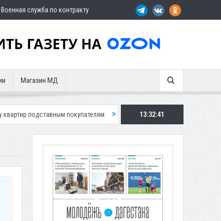
Военная служба по контракту
ии
Магазин МД
тавным покупателям
Экс-сотрудница Соцфонда получила срок за обм
13:32:42