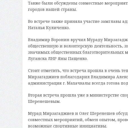
Также были обсуждены совместные мероприяти
городов нашей страны.
Во встрече также приняла участие замглавы а
Наталья Куличенко.
Владимир Воронин вручил Мураду Мирзагаджие
общественную и волонтерскую деятельность, з
значимых общественных благотворительных мер
Луганска ЛНР Яны Пащенко.
Стоит отметить, что встреча прошла в очень т
Мирзагаджиев поблагодарил Владимира Алекса
администрация г. Махачкалы всегда готова по
Вторая встреча прошла уже в министерстве сп
Шеренешевым.
Мурад Мирзагаджиев и Олег Шеренешев обсуди
совместных мероприятий, обмен опытом, пров
возможные спортивные инициативы.