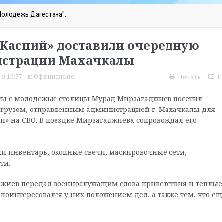
Молодежь Дагестана".
«Каспий» доставили очередную
истрации Махачкалы
 в 16:37
в:
Официально
Печать
E
оты с молодежью столицы Мурад Мирзагаджиев посетил
грузом, отправленным администрацией г. Махачкалы для
й» на СВО. В поездке Мирзагаджиева сопровождал его
ый инвентарь, окопные свечи, маскировочные сети,
ти.
джиев передал военнослужащим слова приветствия и теплые
поинтересовался у них положением дел, а также тем, что ещ