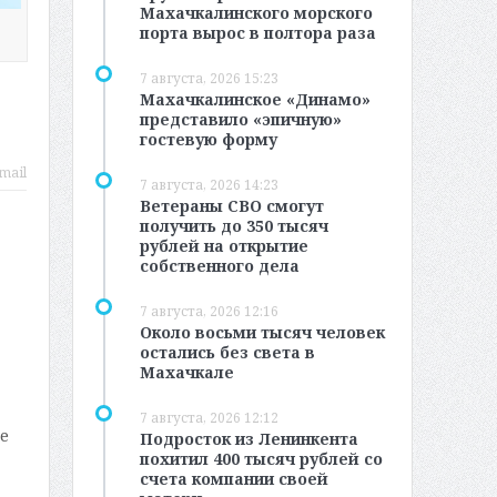
Махачкалинского морского
порта вырос в полтора раза
7 августа, 2026 15:23
Махачкалинское «Динамо»
представило «эпичную»
гостевую форму
mail
7 августа, 2026 14:23
Ветераны СВО смогут
получить до 350 тысяч
рублей на открытие
собственного дела
7 августа, 2026 12:16
Около восьми тысяч человек
остались без света в
Махачкале
7 августа, 2026 12:12
е
Подросток из Ленинкента
похитил 400 тысяч рублей со
счета компании своей