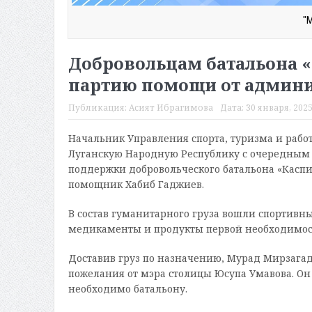
"
Добровольцам батальона 
партию помощи от админ
Публикация:
Асият Ибрагимова
Дата:
30 января, 2025
Начальник Управления спорта, туризма и раб
Луганскую Народную Республику с очередным 
поддержки добровольческого батальона «Каспи
помощник Хабиб Гаджиев.
В состав гуманитарного груза вошли спортивн
медикаменты и продукты первой необходимос
Доставив груз по назначению, Мурад Мирзага
пожелания от мэра столицы Юсупа Умавова. Он 
необходимо батальону.