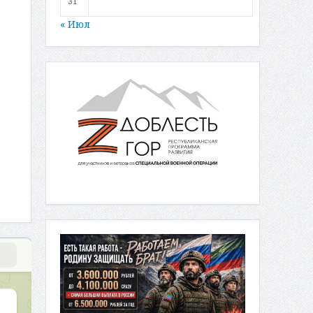
31
« Июл