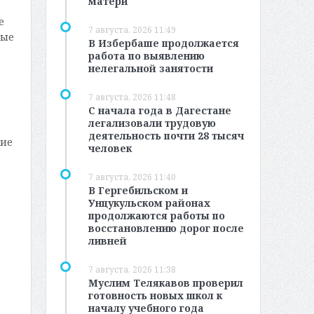
матери
е
7 августа, 2026 11:49
рые
В Избербаше продолжается
работа по выявлению
нелегальной занятости
7 августа, 2026 11:48
С начала года в Дагестане
легализовали трудовую
деятельность почти 28 тысяч
ние
человек
7 августа, 2026 11:40
В Гергебильском и
Унцукульском районах
продолжаются работы по
восстановлению дорог после
ливней
7 августа, 2026 11:38
Муслим Телякавов проверил
готовность новых школ к
началу учебного года