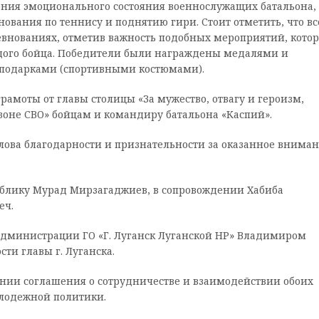
шения эмоционального состояния военнослужащих батальона,
вания по теннису и поднятию гири. Стоит отметить, что вс
ревнованиях, отметив важность подобных мероприятий, кото
ждого бойца. Победители были награждены медалями и
е подарками (спортивными костюмами).
амоты от главы столицы «За мужество, отвагу и героизм,
оне СВО» бойцам и командиру батальона «Каспий».
слова благодарности и признательности за оказанное внима
ублику Мурад Мирзагаджиев, в сопровождении Хабиба
еч.
администрации ГО «Г. Луганск Луганской НР» Владимиром
и главы г. Луганска.
ании соглашения о сотрудничестве и взаимодействии обоих
олодежной политики.