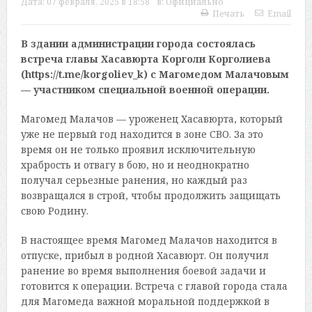
Дата:
07 февраля, 2025 в 18:58
в:
Официально
Печать
Email
В здании администрации города состоялась
встреча главы Хасавюрта Корголи Корголиева
(https://t.me/korgoliev_k) с Магомедом Малачовым
— участником специальной военной операции.
Магомед Малачов — уроженец Хасавюрта, который
уже не первый год находится в зоне СВО. За это
время он не только проявил исключительную
храбрость и отвагу в бою, но и неоднократно
получал серьезные ранения, но каждый раз
возвращался в строй, чтобы продолжить защищать
свою Родину.
В настоящее время Магомед Малачов находится в
отпуске, прибыл в родной Хасавюрт. Он получил
ранение во время выполнения боевой задачи и
готовится к операции. Встреча с главой города стала
для Магомеда важной моральной поддержкой в