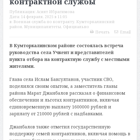
контрактной службы
Публикация:
Асият Ибрагимова
Дата:
14 февраля, 2025 в 11:05
в:
Военная служба по контракту
,
Кумторкалинский
район
,
Муниципалитеты
,
Официально
Печать
Email
В Кумторкалинском районе состоялась встреча
руководства села Учкент и представителей
пункта отбора на контрактную службу с местными
жителями.
Глава села Ислам Баксултанов, участник СВО,
поделился своим опытом, а заместитель главы
района Марат Джанбалов рассказал о финансовом
обеспечении и льготах контрактников, включая
единовременную выплату 1600000 рублей и
зарплату от 210000 рублей с надбавками.
Джанбалов также отметил государственную
поддержку семей контрактников, включая помощь в