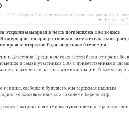
О
5 в 15:29
в:
Герои Z
,
Муниципалитеты
,
Ногайский район
,
Официаль
Печать
E
на открыли мемориал в честь погибших на СВО воинов
На мероприятии присутствовали заместитель главы райо
ем прошло открытие Года защитника Отечества.
ии и Дагестана. Среди почетных гостей были ветераны бое
армейцы и семьи участников СВО. С приветственными слов
алиева и заместитель главы администрации. Семьям вручи
ам Родины, свободы и будущего. Мы гордимся нашими
подвиг вдохновляет нас быть сильнее и беречь мир.
рамму с патриотическими выступлениями о героизме воин