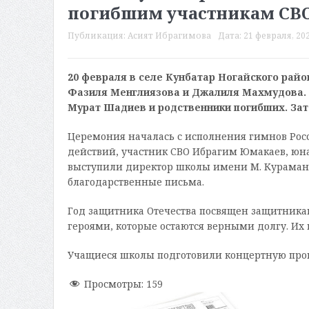
погибшим участникам СВ
Публикация:
Асият Ибрагимова
Дата:
21 февраля, 202
20 февраля в селе Кунбатар Ногайского райо
Фазиля Менглиязова и Джалиля Махмудова. 
Мурат Шадиев и родственники погибших. Зат
Церемония началась с исполнения гимнов Росс
действий, участник СВО Ибрагим Юмакаев, юн
выступили директор школы имени М. Кураман
благодарственные письма.
Год защитника Отечества посвящен защитник
героями, которые остаются верными долгу. Их 
Учащиеся школы подготовили концертную прог
Просмотры:
159