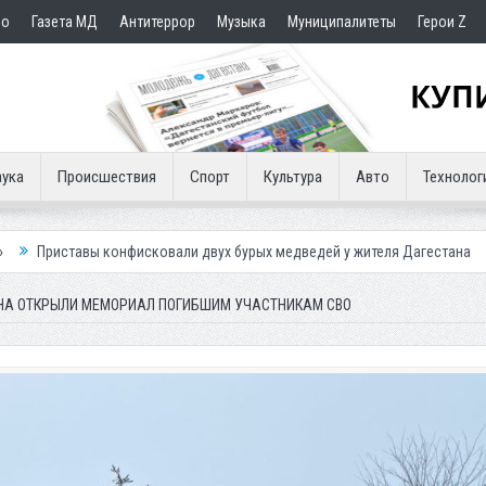
но
Газета МД
Антитеррор
Музыка
Муниципалитеты
Герои Z
ука
Происшествия
Спорт
Культура
Авто
Технолог
фисковали двух бурых медведей у жителя Дагестана
Роспотребнадзор
ОНА ОТКРЫЛИ МЕМОРИАЛ ПОГИБШИМ УЧАСТНИКАМ СВО