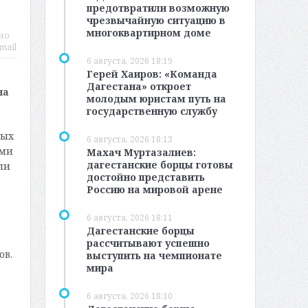
предотвратили возможную
чрезвычайную ситуацию в
многоквартирном доме
но
mail
6 августа, 2026 18:19
Герей Хаиров: «Команда
Дагестана» откроет
на
молодым юристам путь на
государственную службу
вых
6 августа, 2026 18:13
ами
Махач Муртазалиев:
дагестанские борцы готовы
ли
достойно представить
Россию на мировой арене
6 августа, 2026 18:11
Дагестанские борцы
рассчитывают успешно
ов.
выступить на чемпионате
мира
6 августа, 2026 18:10