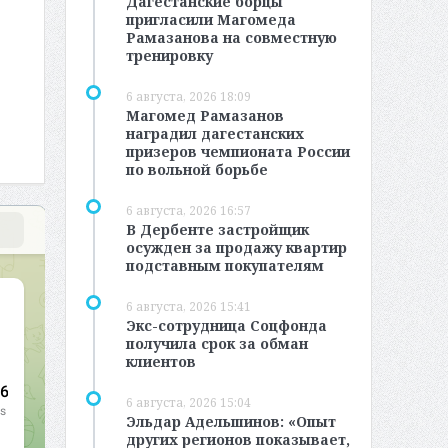
Дагестанские борцы
пригласили Магомеда
Рамазанова на совместную
тренировку
6 августа, 2026 18:09
Магомед Рамазанов
наградил дагестанских
призеров чемпионата России
по вольной борьбе
6 августа, 2026 16:57
В Дербенте застройщик
осужден за продажу квартир
подставным покупателям
6 августа, 2026 15:41
Экс-сотрудница Соцфонда
получила срок за обман
клиентов
6 августа, 2026 15:04
Эльдар Адельшинов: «Опыт
других регионов показывает,