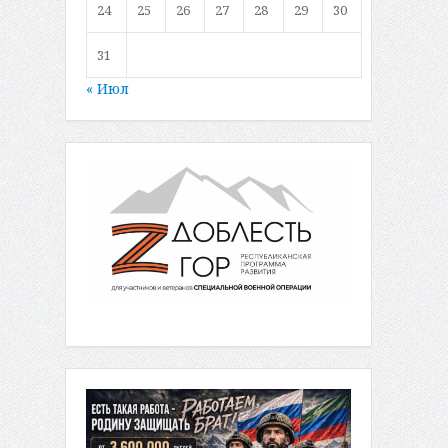
24
25
26
27
28
29
30
31
« Июл