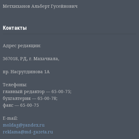
Метхиханов Альберт Гусейнович
Контакты
Адрес редакции:
367018, РД, г. Махачкала,
пр. Насрутдинова 1А
Телефоны:
главный редактор — 65-00-75;
бухгалтерия — 65-00-78;
факс — 65-00-75
E-mail:
moldag@yandex.ru
reklama@md-gazeta.ru