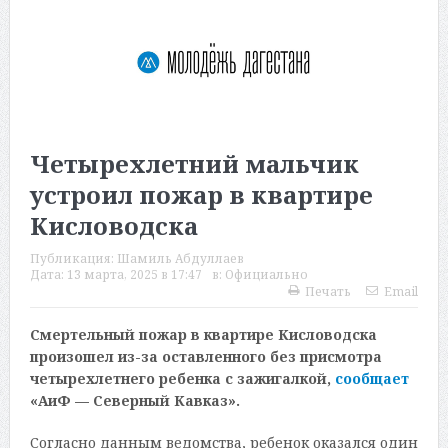
Четырехлетний мальчик
устроил пожар в квартире
Кисловодска
Публикация:
Шамиль Абдуллаев
Дата:
13 марта, 2025 в 17:47
в:
Официально
Печать
Email
Смертельный пожар в квартире Кисловодска
произошел из-за оставленного без присмотра
четырехлетнего ребенка с зажигалкой,
сообщает
«АиФ — Северный Кавказ».
Согласно данным ведомства, ребенок оказался один