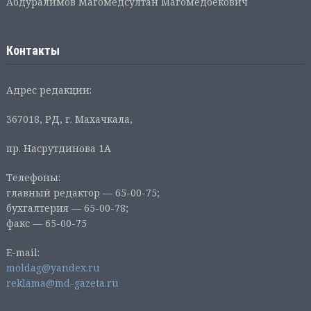
Абдуралимов Магомедсултан Магомедбекович
Контакты
Адрес редакции:
367018, РД, г. Махачкала,
пр. Насрутдинова 1А
Телефоны:
главный редактор — 65-00-75;
бухгалтерия — 65-00-78;
факс — 65-00-75
E-mail:
moldag@yandex.ru
reklama@md-gazeta.ru