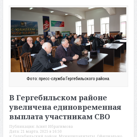
Фото: пресс-служба Гергебильского района.
В Гергебильском районе
увеличена единовременная
выплата участникам СВО
Публикация:
Асият Ибрагимова
Дата:
21 марта, 2025 в 16:50
в:
Гергебильский район
,
Муниципалитеты
,
Официально