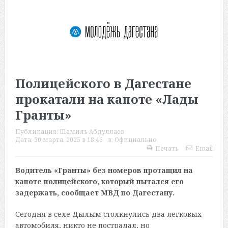
Полицейского в Дагестане
прокатали на капоте «Лады
Гранты»
Публикация:
Шамиль Абдуллаев
Дата:
30 марта, 2025 в 18:46
в:
Официально
Печать
Email
Водитель «Гранты» без номеров протащил на
капоте полицейского, который пытался его
задержать, сообщает МВД по Дагестану.
Сегодня в селе Дылым столкнулись два легковых
автомобиля, никто не пострадал, но