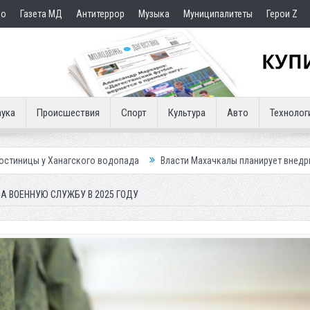
но
Газета МД
Антитеррор
Музыка
Муниципалитеты
Герои Z
ука
Происшествия
Спорт
Культура
Авто
Технолог
кого водопада
Власти Махачкалы планирует внедрить новую систему 
А ВОЕННУЮ СЛУЖБУ В 2025 ГОДУ