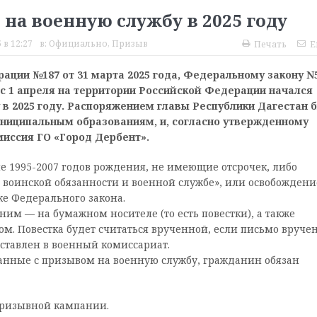
на военную службу в 2025 году
 в 12:27
в:
Официально
,
Призыв
Печать
E
ации №187 от 31 марта 2025 года, Федеральному закону N
 с 1 апреля на территории Российской Федерации начался
 в 2025 году. Распоряжением главы Республики Дагестан 
ниципальным образованиям, и, согласно утвержденному
миссия ГО «Город Дербент».
 1995-2007 годов рождения, не имеющие отсрочек, либо
«О воинской обязанности и военной службе», или освобождени
 же Федерального закона.
ним — на бумажном носителе (то есть повестки), а также
м. Повестка будет считаться врученной, если письмо вручен
оставлен в военный комиссариат.
анные с призывом на военную службу, гражданин обязан
призывной кампании.