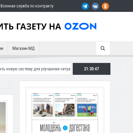
Военная служба по контракту
ии
Магазин МД
для улучшения ситуации с парковками
Махачкалинское «Динамо» пре
21:30:48