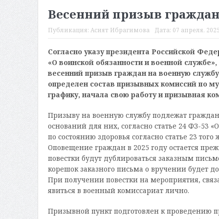
Весенний призыв граждан 
Публикация:
Асият Ибрагимова
Дата:
07 апреля, 2025
Согласно указу президента Российской Федер
«О воинской обязанности и военной службе»,
весенний призыв граждан на военную службу
определен состав призывных комиссий по му
графику, начала свою работу и призывная ко
Призыву на военную службу подлежат граждане
оснований для них, согласно статье 24 ФЗ-53 
по состоянию здоровья согласно статье 23 того
Оповещение граждан в 2025 году остается преж
повестки будут дублироваться заказным письмо
корешок заказного письма о вручении будет д
При получении повестки на мероприятия, связ
явиться в военный комиссариат лично.
Призывной пункт подготовлен к проведению 