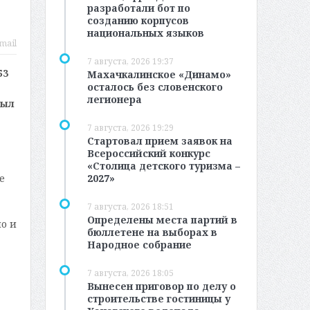
разработали бот по
созданию корпусов
национальных языков
mail
7 августа, 2026 19:37
53
Махачкалинское «Динамо»
осталось без словенского
легионера
был
7 августа, 2026 19:29
Стартовал прием заявок на
Всероссийский конкурс
«Столица детского туризма –
е
2027»
7 августа, 2026 18:51
Определены места партий в
о и
бюллетене на выборах в
Народное собрание
7 августа, 2026 18:05
Вынесен приговор по делу о
строительстве гостиницы у