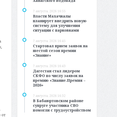
Ханагского водопада
7 августа, 2026 16:55
Власти Махачкалы
планирует внедрить новую
систему для улучшения
ситуации с парковками
а
7 августа, 2026 16:45
Стартовал прием заявок на
,
шестой сезон премии
«Знание»
7 августа, 2026 16:43
Дагестан стал лидером
СКФО по числу заявок на
премию «Знание.Премия –
2026»
7 августа, 2026 16:32
В Бабаюртовском районе
супруге участника СВО
.
помогли с трудоустройством
 от