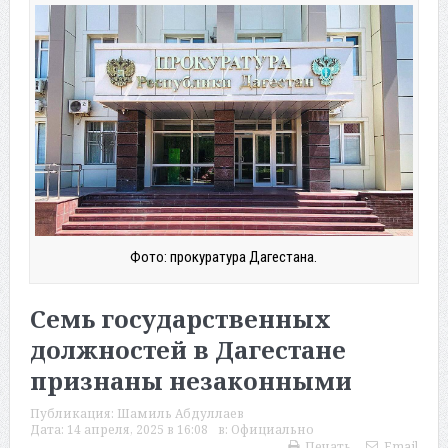
Фото: прокуратура Дагестана.
Семь государственных
должностей в Дагестане
признаны незаконными
Публикация:
Шамиль Абдуллаев
Дата:
14 апреля, 2025 в 16:08
в:
Официально
Печать
Email