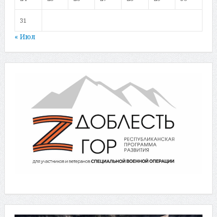
31
« Июл